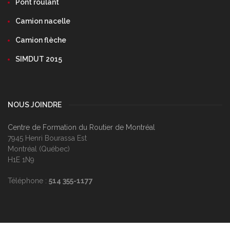
Pont roulant
Camion nacelle
Camion flèche
SIMDUT 2015
NOUS JOINDRE
Centre de Formation du Routier de Montréal
7945 Henri Bourassa Est
Montréal (Québec)
H1E 1N9
Téléphone :
514 355-1177