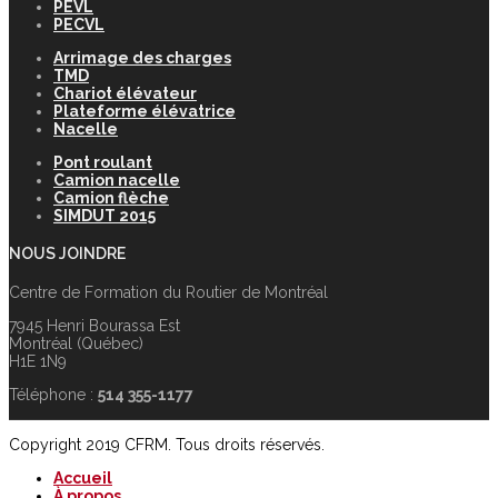
PEVL
PECVL
Arrimage des charges
TMD
Chariot élévateur
Plateforme élévatrice
Nacelle
Pont roulant
Camion nacelle
Camion flèche
SIMDUT 2015
NOUS JOINDRE
Centre de Formation du Routier de Montréal
7945 Henri Bourassa Est
Montréal (Québec)
H1E 1N9
Téléphone :
514 355-1177
Copyright 2019 CFRM. Tous droits réservés.
Accueil
À propos