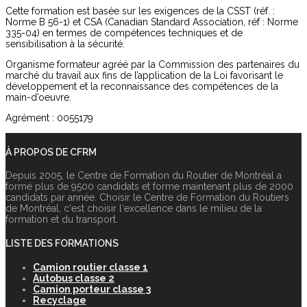
Cette formation est basée sur les exigences de la CSST (réf. :
Norme B 56-1) et CSA (Canadian Standard Association, réf : Norme
335-04) en termes de compétences techniques et de
sensibilisation à la sécurité.
Organisme formateur agréé par la Commission des partenaires du
marché du travail aux fins de l’application de la Loi favorisant le
développement et la reconnaissance des compétences de la
main-d’oeuvre.
Agrément : 0055179
À PROPOS DE CFRM
Depuis 2005, le Centre de Formation du Routier de Montréal a
formé plus de 9500 candidats et forme maintenant plus de 2000
candidats par année. Choisir le Centre de Formation du Routiers
de Montréal, c‘est choisir l‘excellence dans le milieu de la
formation et du transport.
LISTE DES FORMATIONS
Camion routier classe 1
Autobus classe 2
Camion porteur classe 3
Recyclage