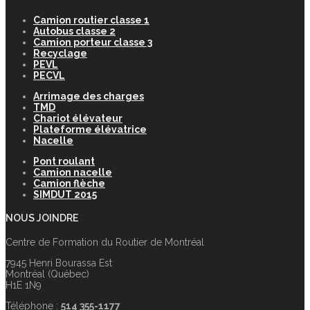
Camion routier classe 1
Autobus classe 2
Camion porteur classe 3
Recyclage
PEVL
PECVL
Arrimage des charges
TMD
Chariot élévateur
Plateforme élévatrice
Nacelle
Pont roulant
Camion nacelle
Camion flèche
SIMDUT 2015
NOUS JOINDRE
Centre de Formation du Routier de Montréal
7945 Henri Bourassa Est
Montréal (Québec)
H1E 1N9
Téléphone :
514 355-1177