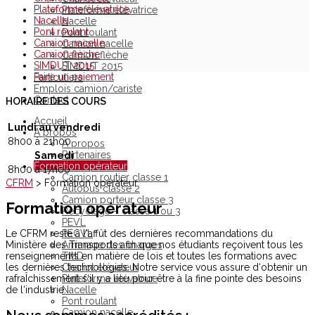
Plateforme élévatrice
Plateforme élévatrice
Nacelle
Nacelle
Pont roulant
Pont roulant
Camion nacelle
Camion nacelle
Camion flèche
Camion flèche
SIMDUT 2015
SIMDUT 2015
Faire un paiement
Particuliers
Emplois camion/cariste
Contact
HORAIRE DES COURS
Accueil
Lundi au vendredi
À propos
8h00 à 21h00
À propos
Partenaires
Samedi
Formation opérateur
8h00 à 17h00
Camion routier classe 1
CFRM
>
Formation opérateur
Autobus classe 2
Camion porteur classe 3
Formation opérateur
Recyclage – classe 1 ou 3
PEVL
Le CFRM reste à l‘affût des dernières recommandations du
PECVL
Ministère des Transports afin que nos étudiants reçoivent tous les
Arrimage des charges
renseignements en matière de lois et toutes les formations avec
TMD
les dernières technologies. Notre service vous assure d‘obtenir un
Chariot élévateur
rafraÎchissement s‘il y a lieu pour être à la fine pointe des besoins
Plateforme élévatrice
de l‘industrie.
Nacelle
Pont roulant
Camion nacelle