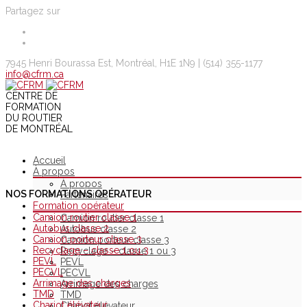
Partagez sur
7945 Henri Bourassa Est, Montréal, H1E 1N9 |
(514) 355-1177
info@cfrm.ca
CENTRE DE
FORMATION
DU ROUTIER
DE MONTRÉAL
Accueil
À propos
À propos
NOS FORMATIONS OPÉRATEUR
Partenaires
Formation opérateur
Camion routier classe 1
Camion routier classe 1
Autobus classe 2
Autobus classe 2
Camion porteur classe 3
Camion porteur classe 3
Recyclage – classe 1 ou 3
Recyclage – classe 1 ou 3
PEVL
PEVL
PECVL
PECVL
Arrimage des charges
Arrimage des charges
TMD
TMD
Chariot élévateur
Chariot élévateur