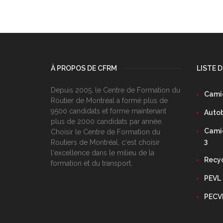
À PROPOS DE CFRM
LISTE 
Depuis 2005, le Centre de Formation du
Camio
Routier de Montréal a formé plus de
9500 candidats et forme maintenant
Autob
plus de 2000 candidats par année.
Camio
Choisir le Centre de Formation du
3
Routiers de Montréal, c‘est choisir
l‘excellence dans le milieu de la
Recy
formation et du transport.
PEVL
PECV