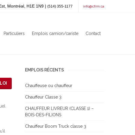
Est, Montréal, H1E 1N9 |
(514) 355-1177
info@cfrm.ca
Particuliers
Emplois camion/cariste
Contact
EMPLOIS RÉCENTS
LOI
Chauffeuse ou chauffeur
Chauffeur Classe 3
uel
CHAUFFEUR LIVREUR (CLASSE 1) –
BOIS-DES-FILIONS
Chauffeur Boom Truck classe 3
’il