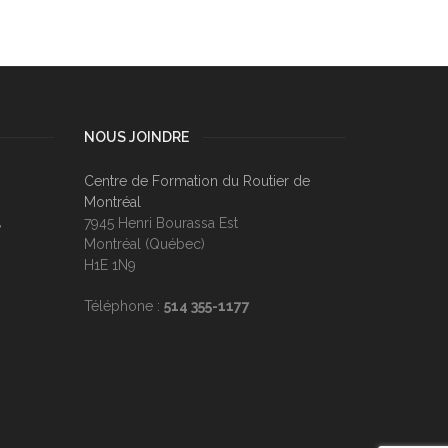
NOUS JOINDRE
Centre de Formation du Routier de
Montréal
7945 Henri Bourassa Est
e
Montréal (Québec)
H1E 1N9
Téléphone :
514 355-1177