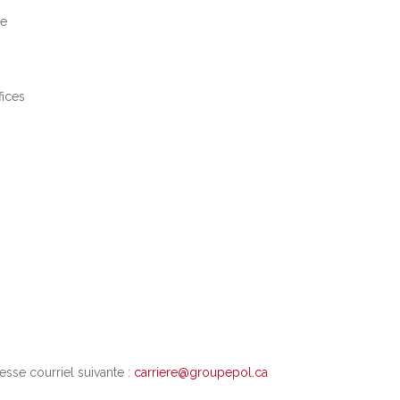
re
fices
esse courriel suivante :
carriere@groupepol.ca