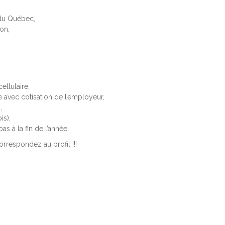
du Québec,
on,
ellulaire,
 avec cotisation de l’employeur,
,
is),
s à la fin de l’année.
orrespondez au profil !!!