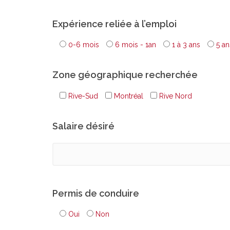
Expérience reliée à l’emploi
0-6 mois
6 mois - 1an
1 à 3 ans
5 an
Zone géographique recherchée
Rive-Sud
Montréal
Rive Nord
Salaire désiré
Permis de conduire
Oui
Non