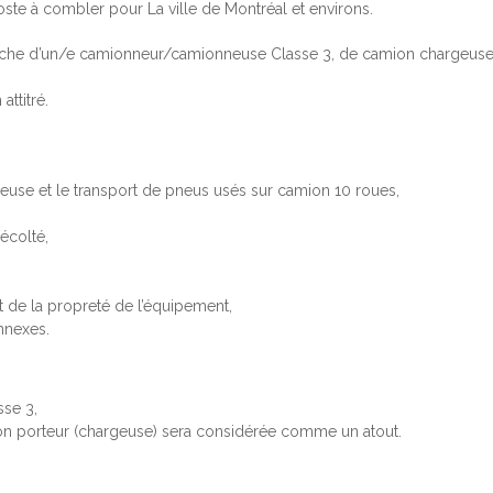
ste à combler pour La ville de Montréal et environs.
erche d’un/e camionneur/camionneuse Classe 3, de camion chargeus
ttitré.
argeuse et le transport de pneus usés sur camion 10 roues,
écolté,
 de la propreté de l’équipement,
nnexes.
sse 3,
on porteur (chargeuse) sera considérée comme un atout.