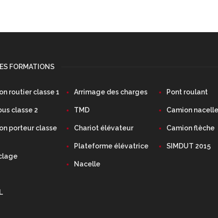
DES FORMATIONS
n routier classe 1
Arrimage des charges
Pont roulant
us classe 2
TMD
Camion nacell
n porteur classe
Chariot élévateur
Camion flèche
Plateforme élévatrice
SIMDUT 2015
clage
Nacelle
L