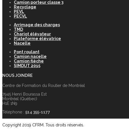
Camion porteur classe 3
Recyclage
PEVL
PECVL
Arrimage des charges
TMD
Chariot élévateur
Plateforme élévatrice
Nacelle
Pont roulant
Camion nacelle
Camion flèche
SIMDUT 2015
NOUS JOINDRE
Centre de Formation du Routier de Montréal
7945 Henri Bourassa Est
Montréal (Québec)
H1E 1N9
Téléphone :
514 355-1177
Copyright 2019 CFRM. Tous droits réservés.