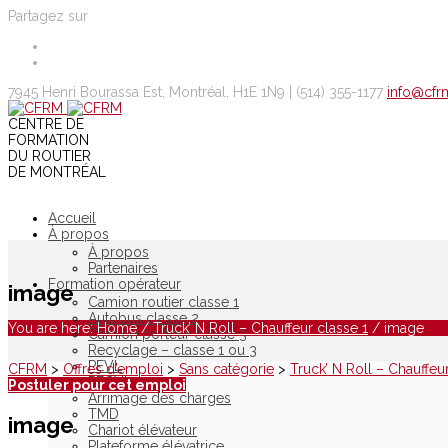
Partagez sur
7945 Henri Bourassa Est, Montréal, H1E 1N9 |
(514) 355-1177
info@cfr
CENTRE DE
FORMATION
DU ROUTIER
DE MONTRÉAL
Accueil
À propos
À propos
Partenaires
Formation opérateur
image
Camion routier classe 1
Autobus classe 2
You are here:
Home
/
Truck’ N Roll – Chauffeur classe 1
/
image
Camion porteur classe 3
Recyclage – classe 1 ou 3
PEVL
CFRM
>
Offres d’emploi
>
Sans catégorie
>
Truck’ N Roll – Chauffeu
PECVL
Postuler pour cet emploi
Arrimage des charges
TMD
image
Chariot élévateur
Plateforme élévatrice