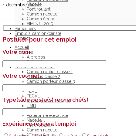
Nacelle
4 décembre 2020
Pont roulant
Camion nacelle
Camion flèche
SIMDUT 2015
Particuliers
Emplois camion/cariste
Contact
Postuler pour cet emploi
Accueil
Votre nom
À propos
À propos
Partenaires
Formation opérateur
Camion routier classe 1
Votre courriel
Autobus classe 2
Camion porteur classe 3
Recyclage – classe 1 ou 3
PEVL
PECVL
Type(s)de poste(s) recherché(s)
Arrimage des charges
TMD
Chariot élévateur
Plateforme élévatrice
Nacelle
Expérience reliée à l’emploi
Pont roulant
Camion nacelle
Camion flèche
0-6 mois
6 mois - 1an
1 à 3 ans
5 ans et plus