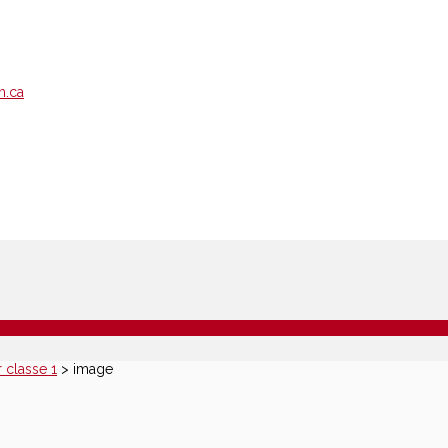
m.ca
r classe 1
>
image