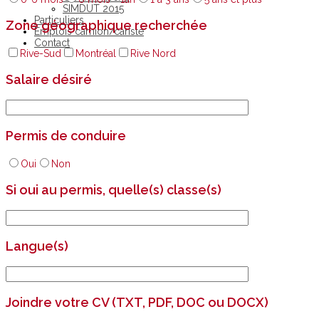
SIMDUT 2015
Particuliers
Zone géographique recherchée
Emplois camion/cariste
Contact
Rive-Sud
Montréal
Rive Nord
Salaire désiré
Permis de conduire
Oui
Non
Si oui au permis, quelle(s) classe(s)
Langue(s)
Joindre votre CV (TXT, PDF, DOC ou DOCX)