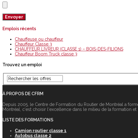
Emplois récents
Chauffeuse ou chauffeur
Chauffeur Classe 3
CHAUFFEUR LIVREUR (CLASSE 1) – BOIS-DES-FILIONS
Chauffeur Boom Truck classe 3
Trouvez un emploi
À PROPOS DE CFRM
Depuis 2005, le Centre de Formation du Routier de Montréal a form
Montréal, c‘est choisir l‘excellence dans le milieu de la formation et
LISTE DES FORMATIONS
Camion routier classe 1
Autobus classe 2