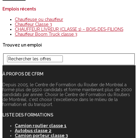
Emplois récents
Chauffeuse ou chauffeur
Chauffeur Classe 3
CHAUFFEUR LIVREUR (CLASSE 1) – BOIS-DES-FILIONS
Chauffeur Boom Truck classe 3
Trouvez un emploi
À PROPOS DE CFRM
Depuis 2005, le Centre de Formation du Routier de Montréal a
formé plus de 9500 candidats et forme maintenant plus de 2000
candidats par année. Choisir le Centre de Formation du Routiers
de Montréal, c‘est choisir l‘excellence dans le milieu de la
formation et du transport.
LISTE DES FORMATIONS
Camion routier classe 1
Autobus classe 2
Camion porteur classe 3