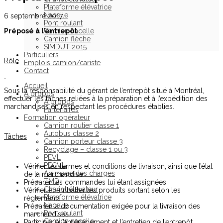
Plateforme élévatrice
Nacelle
6 septembre 2017
Pont roulant
Préposé à l’entrepôt
Camion nacelle
Camion flèche
SIMDUT 2015
Particuliers
Rôle
Emplois camion/cariste
Contact
Accueil
Sous la responsabilité du gérant de l’entrepôt situé à Montréal,
À propos
effectuer les tâches reliées à la préparation et à l’expédition des
À propos
marchandises en respectant les procédures établies.
Partenaires
Formation opérateur
Camion routier classe 1
Autobus classe 2
Tâches
Camion porteur classe 3
Recyclage – classe 1 ou 3
PEVL
PECVL
Vérifier les termes et conditions de livraison, ainsi que l’état
Arrimage des charges
de la marchandise
TMD
Préparer les commandes lui étant assignées
Chariot élévateur
Vérifier et emballer les produits sortant selon les
Plateforme élévatrice
règlements
Nacelle
Préparer la documentation exigée pour la livraison des
Pont roulant
marchandises
Camion nacelle
Participer à l’aménagement et l’entretien de l’entrepôt