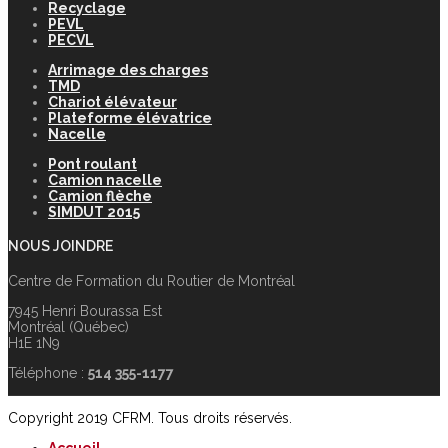
Recyclage
PEVL
PECVL
Arrimage des charges
TMD
Chariot élévateur
Plateforme élévatrice
Nacelle
Pont roulant
Camion nacelle
Camion flèche
SIMDUT 2015
NOUS JOINDRE
Centre de Formation du Routier de Montréal
7945 Henri Bourassa Est
Montréal (Québec)
H1E 1N9
Téléphone :
514 355-1177
Copyright 2019 CFRM. Tous droits réservés.
Accueil