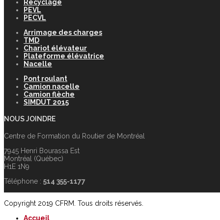
Recyclage
PEVL
PECVL
Arrimage des charges
TMD
Chariot élévateur
Plateforme élévatrice
Nacelle
Pont roulant
Camion nacelle
Camion flèche
SIMDUT 2015
NOUS JOINDRE
Centre de Formation du Routier de Montréal
7945 Henri Bourassa Est
Montréal (Québec)
H1E 1N9
Téléphone :
514 355-1177
Copyright 2019 CFRM. Tous droits réservés.
Accueil