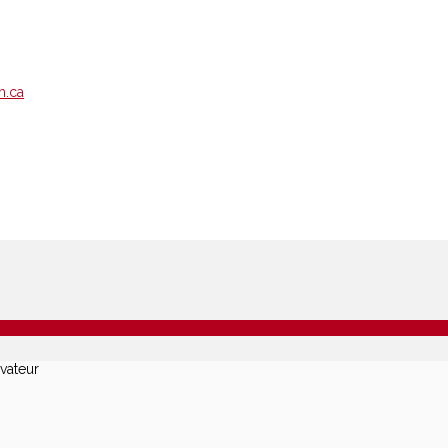
m.ca
vateur