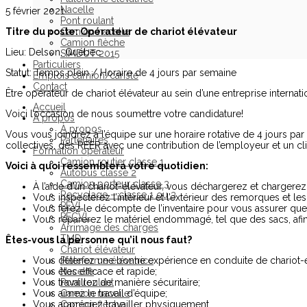
Nacelle
5 février 2021
Pont roulant
Titre du poste: Opérateur de chariot élévateur
Camion nacelle
Camion flèche
Lieu: Delson, Québec
SIMDUT 2015
Particuliers
Statut: Temps plein / Horaire de 4 jours par semaine
Emplois camion/cariste
Contact
Être opérateur de chariot élévateur au sein d’une entreprise internati
Accueil
Voici l’occasion de nous soumettre votre candidature!
À propos
À propos
Vous vous joindrez à l’équipe sur une horaire rotative de 4 jours par
Partenaires
collectives, des REER avec une contribution de l’employeur et un cli
Formation opérateur
Camion routier classe 1
Voici à quoi ressemblera votre quotidien:
Autobus classe 2
Camion porteur classe 3
À l’aide d’un chariot-élévateur, vous déchargerez et chargere
Recyclage – classe 1 ou 3
Vous inspecterez l’intérieur et l’extérieur des remorques et l
PEVL
Vous ferez le décompte de l’inventaire pour vous assurer que 
PECVL
Vous réparerez le matériel endommagé, tel que des sacs, afin 
Arrimage des charges
TMD
Êtes-vous la personne qu’il nous faut?
Chariot élévateur
Vous détenez une bonne expérience en conduite de chariot-élév
Plateforme élévatrice
Vous êtes efficace et rapide;
Nacelle
Vous travaillez de manière sécuritaire;
Pont roulant
Vous aimez le travail d’équipe;
Camion nacelle
Vous appréciez travailler physiquement.
Camion flèche