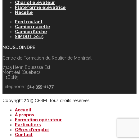
Chariot élévateur
Plateforme élévatrice
Nacelle
Pont roulant
Camion nacelle
Camion flèche
SIMDUT 2015
NOUS JOINDRE
Centre de Formation du Routier de Montréal
7945 Henri Bourassa Est
Montréal (Québec)
H1E 1N9
Téléphone :
514 355-1177
Copyright 2019 CFRM. Tous droits réservés.
Accueil
À propos
Formation opérateur
Particuliers
Offres d’emploi
Contact