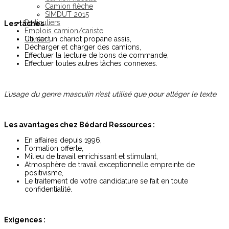
Camion flèche
SIMDUT 2015
Particuliers
Les tâches
Emplois camion/cariste
Contact
Utiliser un chariot propane assis,
Décharger et charger des camions,
Effectuer la lecture de bons de commande,
Effectuer toutes autres tâches connexes.
L’usage du genre masculin n’est utilisé que pour alléger le texte.
Les avantages chez Bédard Ressources :
En affaires depuis 1996,
Formation offerte,
Milieu de travail enrichissant et stimulant,
Atmosphère de travail exceptionnelle empreinte de
positivisme,
Le traitement de votre candidature se fait en toute
confidentialité.
Exigences :