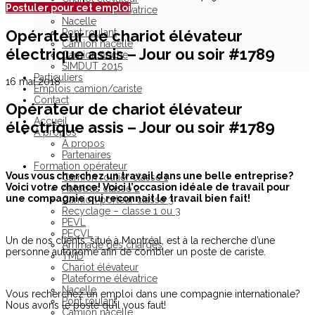
Postuler pour cet emploi
Plateforme élévatrice
Nacelle
Opérateur de chariot élévateur
Pont roulant
Camion nacelle
électrique assis – Jour ou soir #1789
Camion flèche
SIMDUT 2015
Particuliers
16 mai 2018
Emplois camion/cariste
Contact
Opérateur de chariot élévateur
Accueil
électrique assis – Jour ou soir #1789
À propos
À propos
Partenaires
Formation opérateur
Vous vous cherchez un travail dans une belle entreprise?
Camion routier classe 1
Voici votre chance! Voici l’occasion idéale de travail pour
Autobus classe 2
une compagnie qui reconnait le travail bien fait!
Camion porteur classe 3
Recyclage – classe 1 ou 3
PEVL
PECVL
Un de nos clients, situé à Montréal, est à la recherche d’une
Arrimage des charges
personne autonome afin de combler un poste de cariste.
TMD
Chariot élévateur
Plateforme élévatrice
Nacelle
Vous recherchez un emploi dans une compagnie internationale?
Pont roulant
Nous avons le poste qu’il vous faut!
Camion nacelle