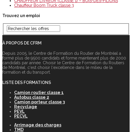
CHAUFFEUR LIVREUR (CLASSE 1) – BOIS-DES-FILIONS
Chauffeur Boom Truck classe 3
Trouvez un emploi
À PROPOS DE CFRM
Depuis 2005, le Centre de Formation du Routier de Montréal a
formé plus de 9500 candidats et forme maintenant plus de 2000
candidats par année. Choisir le Centre de Formation du Routiers
de Montréal, c‘est choisir l‘excellence dans le milieu de la
formation et du transport.
LISTE DES FORMATIONS
Camion routier classe 1
Autobus classe 2
Camion porteur classe 3
Recyclage
PEVL
PECVL
Arrimage des charges
TMD