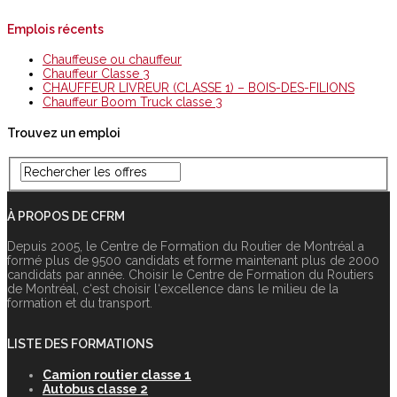
Emplois récents
Chauffeuse ou chauffeur
Chauffeur Classe 3
CHAUFFEUR LIVREUR (CLASSE 1) – BOIS-DES-FILIONS
Chauffeur Boom Truck classe 3
Trouvez un emploi
À PROPOS DE CFRM
Depuis 2005, le Centre de Formation du Routier de Montréal a
formé plus de 9500 candidats et forme maintenant plus de 2000
candidats par année. Choisir le Centre de Formation du Routiers
de Montréal, c‘est choisir l‘excellence dans le milieu de la
formation et du transport.
LISTE DES FORMATIONS
Camion routier classe 1
Autobus classe 2