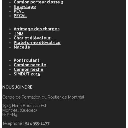
Camion porteur classe 3
Recyclage
PEVL
PECVL
Arrimage des charges
TMD
Chariot élévateur
Plateforme élévatrice
Nacelle
Pont roulant
Camion nacelle
Camion flèche
SIMDUT 2015
NOUS JOINDRE
Centre de Formation du Routier de Montréal
7945 Henri Bourassa Est
Montréal (Québec)
H1E 1N9
Téléphone :
514 355-1177