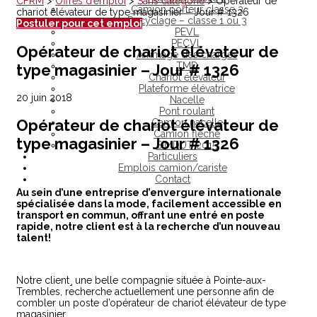
CFRM
>
Offres d’emploi
>
Sans catégorie
>
Opérateur de
Camion porteur classe 3
chariot élévateur de type magasinier – Jour # 1326
Recyclage – classe 1 ou 3
Postuler pour cet emploi
PEVL
PECVL
Opérateur de chariot élévateur de
Arrimage des charges
TMD
type magasinier – Jour # 1326
Chariot élévateur
Plateforme élévatrice
20 juin 2018
Nacelle
Pont roulant
Opérateur de chariot élévateur de
Camion nacelle
Camion flèche
type magasinier – Jour # 1326
SIMDUT 2015
Particuliers
Emplois camion/cariste
Contact
Au sein d’une entreprise d’envergure internationale
spécialisée dans la mode, facilement accessible en
transport en commun, offrant une entré en poste
rapide, notre client est à la recherche d’un nouveau
talent!
Notre client¸ une belle compagnie située à Pointe-aux-
Trembles, recherche actuellement une personne afin de
combler un poste d’opérateur de chariot élévateur de type
magasinier.