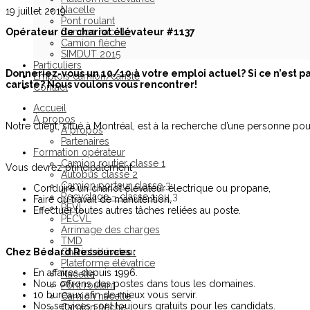
Nacelle
19 juillet 2019
Pont roulant
Opérateur de chariot élévateur #1137
Camion nacelle
Camion flèche
SIMDUT 2015
Particuliers
Donneriez-vous un 10/10 à votre emploi actuel? Si ce n’est p
Emplois camion/cariste
cariste? Nous voulons vous rencontrer!
Contact
Accueil
À propos
Notre client, situé à Montréal, est à la recherche d’une personne pou
À propos
Partenaires
Formation opérateur
Camion routier classe 1
Vous devrez principalement
Autobus classe 2
Camion porteur classe 3
Conduire un chariot élévateur électrique ou propane,
Recyclage – classe 1 ou 3
Faire du travail de manutention,
PEVL
Effectuer toutes autres tâches reliées au poste.
PECVL
Arrimage des charges
TMD
Chez Bédard Ressources :
Chariot élévateur
Plateforme élévatrice
En affaires depuis 1996.
Nacelle
Nous offrons des postes dans tous les domaines.
Pont roulant
10 bureaux afin de mieux vous servir.
Camion nacelle
Nos services sont toujours gratuits pour les candidats.
Camion flèche