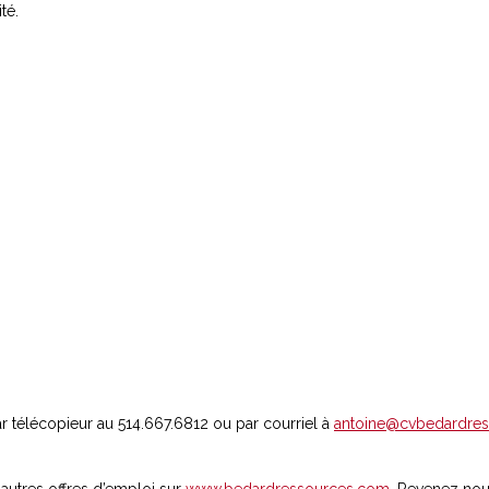
té.
ar télécopieur au 514.667.6812 ou par courriel à
antoine@cvbedardre
 autres offres d’emploi sur
www.bedardressources.com
. Revenez nou