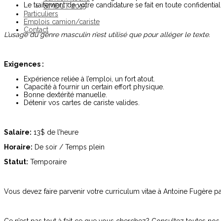
Le traitement de votre candidature se fait en toute confidentiali
SIMDUT 2015
Particuliers
Emplois camion/cariste
Contact
L’usage du genre masculin n’est utilisé que pour alléger le texte.
Exigences :
Expérience reliée à l’emploi, un fort atout.
Capacité à fournir un certain effort physique.
Bonne dextérité manuelle.
Détenir vos cartes de cariste valides.
Salaire:
13$ de l’heure
Horaire:
De soir / Temps plein
Statut:
Temporaire
Vous devez faire parvenir votre curriculum vitae à Antoine Fugère p
Ce n’est pas tout à fait ce que vous cherchez? Consultez toutes nos