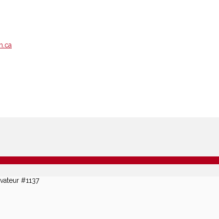
m.ca
évateur #1137