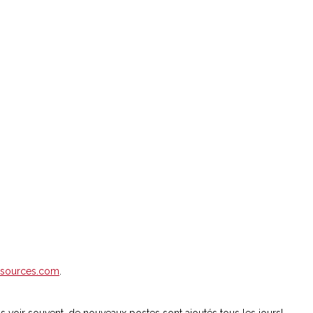
ssources.com
.
s voir souvent, de nouveaux postes sont ajoutés tous les jours!