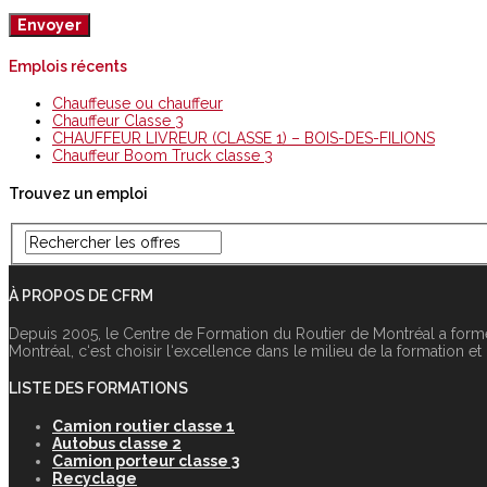
Emplois récents
Chauffeuse ou chauffeur
Chauffeur Classe 3
CHAUFFEUR LIVREUR (CLASSE 1) – BOIS-DES-FILIONS
Chauffeur Boom Truck classe 3
Trouvez un emploi
À PROPOS DE CFRM
Depuis 2005, le Centre de Formation du Routier de Montréal a form
Montréal, c‘est choisir l‘excellence dans le milieu de la formation et
LISTE DES FORMATIONS
Camion routier classe 1
Autobus classe 2
Camion porteur classe 3
Recyclage