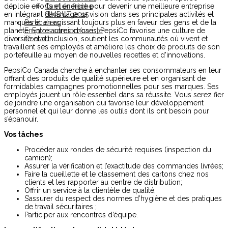
déploie efforts et énergie pour devenir une meilleure entreprise
Camion flèche
en intégrant davantage sa vision dans ses principales activités et
SIMDUT 2015
marques et en agissant toujours plus en faveur des gens et de la
Particuliers
planète. Entre autres choses, PepsiCo favorise une culture de
Emplois camion/cariste
diversité et d’inclusion, soutient les communautés où vivent et
Contact
travaillent ses employés et améliore les choix de produits de son
portefeuille au moyen de nouvelles recettes et d’innovations.
PepsiCo Canada cherche à enchanter ses consommateurs en leur
offrant des produits de qualité supérieure et en organisant de
formidables campagnes promotionnelles pour ses marques. Ses
employés jouent un rôle essentiel dans sa réussite. Vous serez fier
de joindre une organisation qui favorise leur développement
personnel et qui leur donne les outils dont ils ont besoin pour
s’épanouir.
Vos tâches
Procéder aux rondes de sécurité requises (inspection du
camion);
Assurer la vérification et l’exactitude des commandes livrées;
Faire la cueillette et le classement des cartons chez nos
clients et les rapporter au centre de distribution;
Offrir un service à la clientèle de qualité;
S’assurer du respect des normes d’hygiène et des pratiques
de travail sécuritaires ;
Participer aux rencontres d’équipe.