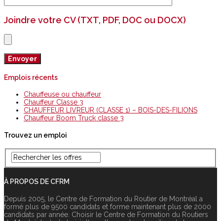
Joindre votre CV (TXT, PDF, DOC ou DOCX)
Emplois récents
Chauffeuse ou chauffeur
Chauffeur Classe 3
CHAUFFEUR LIVREUR (CLASSE 1) – BOIS-DES-FILIONS
Chauffeur Boom Truck classe 3
Trouvez un emploi
À PROPOS DE CFRM
Depuis 2005, le Centre de Formation du Routier de Montréal a
formé plus de 9500 candidats et forme maintenant plus de 2000
candidats par année. Choisir le Centre de Formation du Routiers