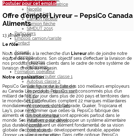
Postuler pour cet emploi
Plateforme élévatrice
Nacelle
Offre d’emploi Livreur – PepsiCo Canada
Pont roulant
Camion nacelle
Aliments
Camion flèche
SIMDUT 2015
Particuliers
13 janvier 2021
Emplois camion/cariste
Contact
Le rôle
Accueil
Nous sommes à la recherche d’un
Livreur
afin de joindre notre
À propos
équipe des opérations. Son objectif sera d’effectuer la livraison de
À propos
nos produits chez les clients dans le cadre de notre système de
Partenaires
livraison directe au magasin.
Formation opérateur
Camion routier classe 1
Notre organisation
Autobus classe 2
PepsiCo Canada figure sur la liste des 100 meilleurs employeurs
Camion porteur classe 3
au Canada. Les produits PepsiCo sont consommés plus d’un
Recyclage – classe 1 ou 3
milliard de fois par jour dans plus de 200 pays et territoires dans
PEVL
le monde. Ses portefeuilles comptent 22 marques milliardaires
PECVL
mondialement connues, dont Gatorade, Quaker, Tropicana et
Arrimage des charges
Lay’s, pour ne nommer que celles-là. PepsiCo fabrique des
TMD
aliments et des boissons qui sont appréciés partout dans le
Chariot élévateur
monde. Ses initiatives pour développer un système alimentaire
Plateforme élévatrice
plus durable constituent un élément fondamental de sa vision
Nacelle
globale d’accélération du développement durable, appelée
Pont roulant
Donner un sens à notre vision
. Dans cette optique, PepsiCo
Camion nacelle