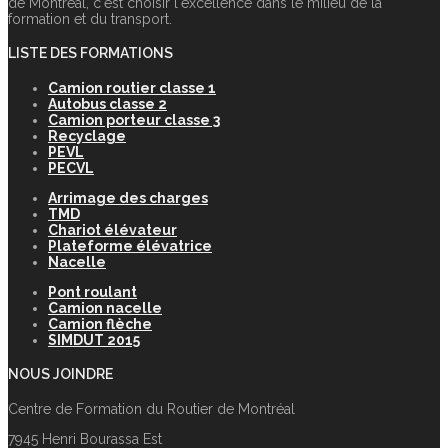
de Montréal, c‘est choisir l‘excellence dans le milieu de la
formation et du transport.
LISTE DES FORMATIONS
Camion routier classe 1
Autobus classe 2
Camion porteur classe 3
Recyclage
PEVL
PECVL
Arrimage des charges
TMD
Chariot élévateur
Plateforme élévatrice
Nacelle
Pont roulant
Camion nacelle
Camion flèche
SIMDUT 2015
NOUS JOINDRE
Centre de Formation du Routier de Montréal
7945 Henri Bourassa Est