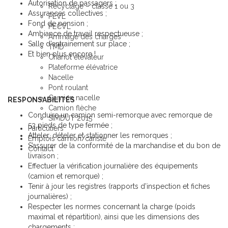
Autorisation de passagers ;
Recyclage – classe 1 ou 3
Assurances collectives ;
PEVL
Fond de pension ;
PECVL
Ambiance de travail respectueuse ;
Arrimage des charges
Salle d’entrainement sur place ;
TMD
Et bien plus encore !
Chariot élévateur
Plateforme élévatrice
Nacelle
Pont roulant
Camion nacelle
RESPONSABILITÉS
Camion flèche
Conduire un camion semi-remorque avec remorque de
SIMDUT 2015
53 pieds de type fermée ;
Particuliers
Atteler, dételer et stationner les remorques ;
Emplois camion/cariste
S’assurer de la conformité de la marchandise et du bon de
Contact
livraison ;
Effectuer la vérification journalière des équipements
(camion et remorque) ;
Tenir à jour les registres (rapports d’inspection et fiches
journalières) ;
Respecter les normes concernant la charge (poids
maximal et répartition), ainsi que les dimensions des
chargements ;