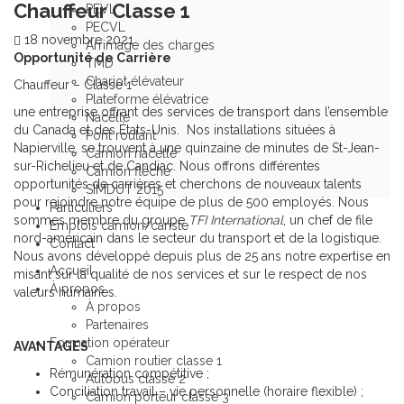
Chauffeur Classe 1
PEVL
PECVL
18 novembre 2021
Arrimage des charges
Opportunité de Carrière
TMD
Chariot élévateur
Chauffeur – Classe 1
Plateforme élévatrice
une entreprise offrant des services de transport dans l’ensemble
Nacelle
du Canada et des États-Unis. Nos installations situées à
Pont roulant
Napierville, se trouvent à une quinzaine de minutes de St-Jean-
Camion nacelle
sur-Richelieu et de Candiac. Nous offrons différentes
Camion flèche
opportunités de carrières et cherchons de nouveaux talents
SIMDUT 2015
pour rejoindre notre équipe de plus de 500 employés. Nous
Particuliers
sommes membre du groupe
TFI International
, un chef de file
Emplois camion/cariste
nord-américain dans le secteur du transport et de la logistique.
Contact
Nous avons développé depuis plus de 25 ans notre expertise en
Accueil
misant sur la qualité de nos services et sur le respect de nos
À propos
valeurs humaines.
À propos
Partenaires
Formation opérateur
AVANTAGES
Camion routier classe 1
Rémunération compétitive ;
Autobus classe 2
Conciliation travail – vie personnelle (horaire flexible) ;
Camion porteur classe 3