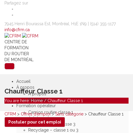
Partagez sur
7945 Henri Bourassa Est, Montréal, H1E 1N9 |
(514) 355-1177
info@cfrm.ca
CENTRE DE
FORMATION
DU ROUTIER
DE MONTRÉAL
Accueil
À propos
Chauffeur Classe 1
À propos
Partenaires
You are here:
Home
/
Chauffeur Classe 1
Formation opérateur
Camion routier classe 1
CFRM
>
Offres d’emploi
>
Sans catégorie
>
Chauffeur Classe 1
Autobus classe 2
Postuler pour cet emploi
Camion porteur classe 3
Recyclage – classe 1 ou 3