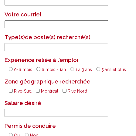
Votre courriel
Type(s)de poste(s) recherché(s)
Expérience reliée à l’emploi
0-6 mois
6 mois - 1an
1 à 3 ans
5 ans et plus
Zone géographique recherchée
Rive-Sud
Montréal
Rive Nord
Salaire désiré
Permis de conduire
Oui
Non