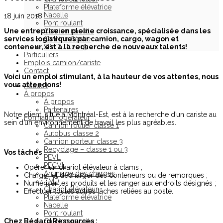
Plateforme élévatrice
Nacelle
18 juin 2018
Pont roulant
Une entreprise en pleine croissance, spécialisée dans les
Camion nacelle
services logistiques par camion, cargo, wagon et
Camion flèche
conteneur, est à la recherche de nouveaux talents!
SIMDUT 2015
Particuliers
Emplois camion/cariste
Contact
Voici un emploi stimulant, à la hauteur de vos attentes, nous
vous attendons!
Accueil
À propos
À propos
Partenaires
Notre client, situé à Montréal-Est, est à la recherche d’un cariste au
Formation opérateur
sein d’un environnement de travail les plus agréables.
Camion routier classe 1
Autobus classe 2
Camion porteur classe 3
Recyclage – classe 1 ou 3
Vos tâches
:
PEVL
PECVL
Opérer un chariot élévateur à clams ;
Arrimage des charges
Charger et décharger des conteneurs ou de remorques ;
TMD
Numériser les produits et les ranger aux endroits désignés ;
Chariot élévateur
Effectuer toutes autres tâches reliées au poste.
Plateforme élévatrice
Nacelle
Pont roulant
Chez Bédard Ressources :
Camion nacelle