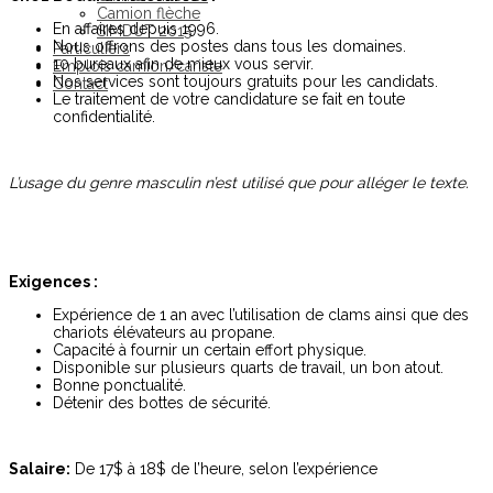
Camion flèche
En affaires depuis 1996.
SIMDUT 2015
Nous offrons des postes dans tous les domaines.
Particuliers
10 bureaux afin de mieux vous servir.
Emplois camion/cariste
Nos services sont toujours gratuits pour les candidats.
Contact
Le traitement de votre candidature se fait en toute
confidentialité.
L’usage du genre masculin n’est utilisé que pour alléger le texte.
Exigences :
Expérience de 1 an avec l’utilisation de clams ainsi que des
chariots élévateurs au propane.
Capacité à fournir un certain effort physique.
Disponible sur plusieurs quarts de travail, un bon atout.
Bonne ponctualité.
Détenir des bottes de sécurité.
Salaire:
De 17$ à 18$ de l’heure, selon l’expérience