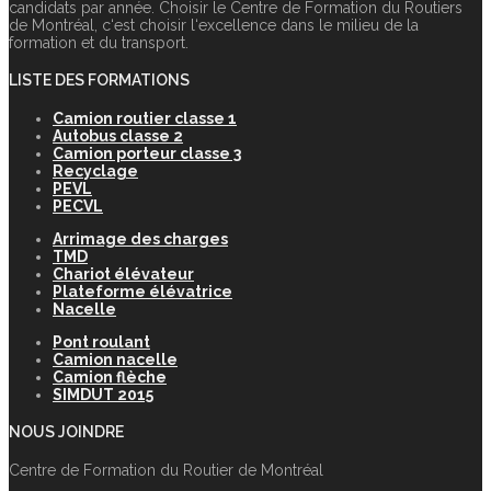
candidats par année. Choisir le Centre de Formation du Routiers
de Montréal, c‘est choisir l‘excellence dans le milieu de la
formation et du transport.
LISTE DES FORMATIONS
Camion routier classe 1
Autobus classe 2
Camion porteur classe 3
Recyclage
PEVL
PECVL
Arrimage des charges
TMD
Chariot élévateur
Plateforme élévatrice
Nacelle
Pont roulant
Camion nacelle
Camion flèche
SIMDUT 2015
NOUS JOINDRE
Centre de Formation du Routier de Montréal