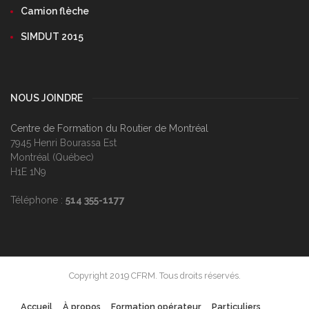
Camion flèche
SIMDUT 2015
NOUS JOINDRE
Centre de Formation du Routier de Montréal
7945 Henri Bourassa Est
Montréal (Québec)
H1E 1N9
Téléphone :
514 355-1177
Copyright 2019 CFRM. Tous droits réservés.
Accueil
À propos
Formation opérateur
Particuliers