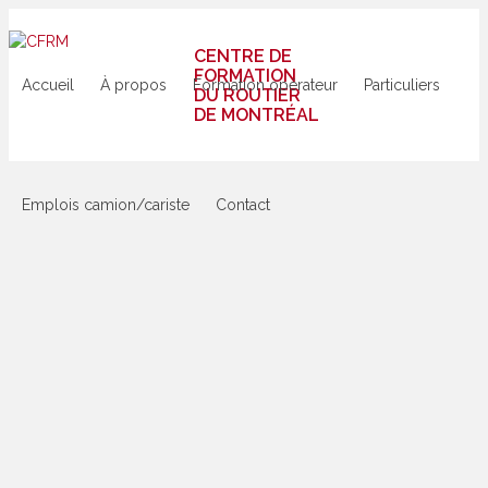
CENTRE DE
FORMATION
Accueil
À propos
Formation opérateur
Particuliers
DU ROUTIER
DE MONTRÉAL
Emplois camion/cariste
Contact
CFRM
>
Offres
d’emploi
>
Sans
catégorie
>
Classe
1
POSTULER
POUR