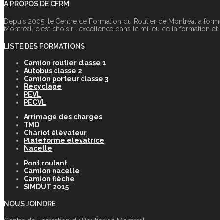
À PROPOS DE CFRM
Depuis 2005, le Centre de Formation du Routier de Montréal a form
Montréal, c‘est choisir l‘excellence dans le milieu de la formation et
LISTE DES FORMATIONS
Camion routier classe 1
Autobus classe 2
Camion porteur classe 3
Recyclage
PEVL
PECVL
Arrimage des charges
TMD
Chariot élévateur
Plateforme élévatrice
Nacelle
Pont roulant
Camion nacelle
Camion flèche
SIMDUT 2015
NOUS JOINDRE