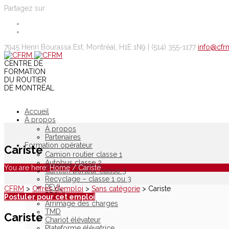
Partagez sur
7945 Henri Bourassa Est, Montréal, H1E 1N9 |
(514) 355-1177
info@cfr
CENTRE DE
FORMATION
DU ROUTIER
DE MONTRÉAL
Accueil
À propos
À propos
Partenaires
Formation opérateur
Cariste
Camion routier classe 1
Autobus classe 2
You are here:
Home
/
Cariste
Camion porteur classe 3
Recyclage – classe 1 ou 3
PEVL
CFRM
>
Offres d’emploi
>
Sans catégorie
>
Cariste
PECVL
Postuler pour cet emploi
Arrimage des charges
TMD
Cariste
Chariot élévateur
Plateforme élévatrice