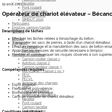
Nacelle
19 août 2021
Pont roulant
Camion nacelle
Opérateur de chariot élévateur – Bécanc
Camion flèche
SIMDUT 2015
Particuliers
Emplois camion/cariste
Descriptions de tâches
Contact
Effectuer les tâches reliées à l’ensachage du béton ;
Accueil
Transporter les sacs de pierres, à l’aide d’un chariot élévateur
À propos
Effectuer l’empilage et la manutention des sacs de béton ensa
À propos
Appliquer les mesures de sécurité nécessaire à l’emploi ;
Partenaires
Identifier et communiquer les risques observés à son supérieu
Formation opérateur
Camion routier classe 1
Autobus classe 2
Camion porteur classe 3
Compétences requises
Recyclage – classe 1 ou 3
PEVL
PECVL
Arrimage des charges
Esprit d’équipe ;
TMD
Flexibilité et polyvalence ;
Chariot élévateur
Bonne capacité physique ;
Plateforme élévatrice
Carte de conduite de chariot élévateur.
Nacelle
Pont roulant
Camion nacelle
Camion flèche
Conditions spécifiques