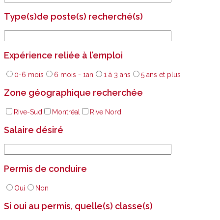
Type(s)de poste(s) recherché(s)
Expérience reliée à l’emploi
0-6 mois
6 mois - 1an
1 à 3 ans
5 ans et plus
Zone géographique recherchée
Rive-Sud
Montréal
Rive Nord
Salaire désiré
Permis de conduire
Oui
Non
Si oui au permis, quelle(s) classe(s)