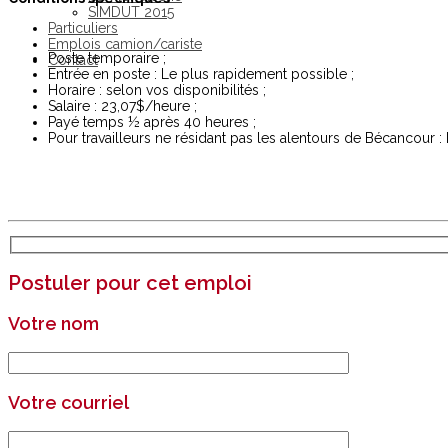
SIMDUT 2015
Particuliers
Emplois camion/cariste
Poste temporaire ;
Contact
Entrée en poste : Le plus rapidement possible ;
Horaire : selon vos disponibilités ;
Salaire : 23,07$/heure ;
Payé temps ½ après 40 heures ;
Pour travailleurs ne résidant pas les alentours de Bécancour :
Postuler pour cet emploi
Votre nom
Votre courriel