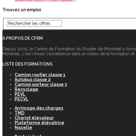
Trouvez un emploi
À PROPOS DE CFRM
Depuis 2005, le Centre de Formation du Routier de Montréal a form
Montréal, c‘est choisir l‘excellence dans le milieu de la formation et
LISTE DES FORMATIONS
Camion routier classe 1
Autobus classe 2
Camion porteur classe 3
Recyclage
PEVL
PECVL
Arrimage des charges
TMD
Chariot élévateur
Plateforme élévatrice
Nacelle