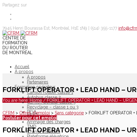
Partagez sur
7945 Henri Bourassa Est, Montréal, H1E 1N9 |
(514) 355-1177
info@cfr
CENTRE DE
FORMATION
DU ROUTIER
DE MONTRÉAL
Accueil
À propos
À propos
Partenaires
Formation opérateur
FORKLIFT OPERATOR + LEAD HAND – U
Camion routier classe 1
Autobus classe 2
You are here:
Home
/
FORKLIFT OPERATOR + LEAD HAND – URGE
Camion porteur classe 3
Recyclage – classe 1 ou 3
PEVL
CFRM
>
Offres d’emploi
>
Sans catégorie
>
FORKLIFT OPERATOR +
PECVL
Postuler pour cet emploi
Arrimage des charges
TMD
FORKLIFT OPERATOR + LEAD HAND – U
Chariot élévateur
Plateforme élévatrice