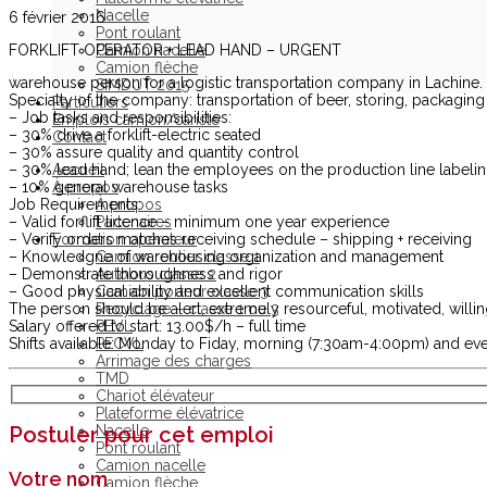
Nacelle
6 février 2016
Pont roulant
FORKLIFT OPERATOR + LEAD HAND – URGENT
Camion nacelle
Camion flèche
warehouse person for a logistic transportation company in Lachine.
SIMDUT 2015
Specialty of the company: transportation of beer, storing, packaging
Particuliers
– Job tasks and responsibilities:
Emplois camion/cariste
– 30% drive a forklift-electric seated
Contact
– 30% assure quality and quantity control
– 30% lead hand; lean the employees on the production line labeli
Accueil
– 10% general warehouse tasks
À propos
Job Requirements:
À propos
– Valid forflift licence – minimum one year experience
Partenaires
– Verify orders matches receiving schedule – shipping + receiving
Formation opérateur
– Knowledgne of warehousing organization and management
Camion routier classe 1
– Demonstrate thoroughness and rigor
Autobus classe 2
– Good physical ability and excellent communication skills
Camion porteur classe 3
The person should be alert, extremely resourceful, motivated, willin
Recyclage – classe 1 ou 3
Salary offered to start: 13.00$/h – full time
PEVL
Shifts available: Monday to Fiday, morning (7:30am-4:00pm) and eve
PECVL
Arrimage des charges
TMD
Chariot élévateur
Plateforme élévatrice
Nacelle
Postuler pour cet emploi
Pont roulant
Camion nacelle
Votre nom
Camion flèche