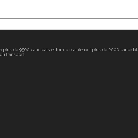
é plus de 9500 candidats et forme maintenant plus de 2000 candidats
 du transport.