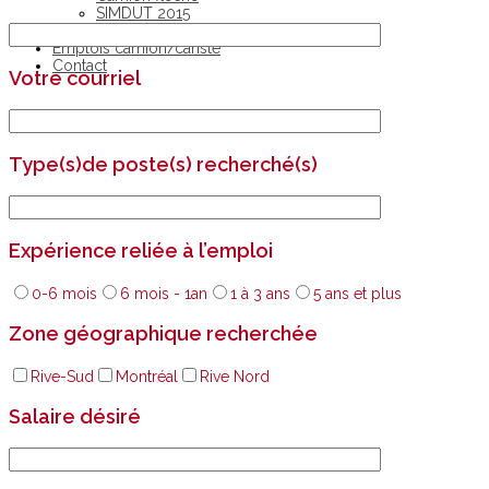
SIMDUT 2015
Particuliers
Emplois camion/cariste
Contact
Votre courriel
Type(s)de poste(s) recherché(s)
Expérience reliée à l’emploi
0-6 mois
6 mois - 1an
1 à 3 ans
5 ans et plus
Zone géographique recherchée
Rive-Sud
Montréal
Rive Nord
Salaire désiré