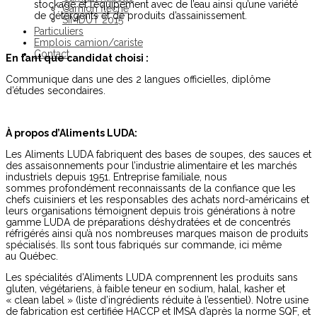
stockage et l’équipement avec de l’eau ainsi qu’une variété
Camion flèche
de détergents et de produits d’assainissement.
SIMDUT 2015
Particuliers
Emplois camion/cariste
Contact
En tant que candidat choisi :
Communique dans une des 2 langues officielles, diplôme
d’études secondaires.
À propos d’Aliments LUDA:
Les Aliments LUDA fabriquent des bases de soupes, des sauces et
des assaisonnements pour l’industrie alimentaire et les marchés
industriels depuis 1951. Entreprise familiale, nous
sommes profondément reconnaissants de la confiance que les
chefs cuisiniers et les responsables des achats nord-américains et
leurs organisations témoignent depuis trois générations à notre
gamme LUDA de préparations déshydratées et de concentrés
réfrigérés ainsi qu’à nos nombreuses marques maison de produits
spécialisés. Ils sont tous fabriqués sur commande, ici même
au Québec.
Les spécialités d’Aliments LUDA comprennent les produits sans
gluten, végétariens, à faible teneur en sodium, halal, kasher et
« clean label » (liste d’ingrédients réduite à l’essentiel). Notre usine
de fabrication est certifiée HACCP et IMSA d’après la norme SQF, et