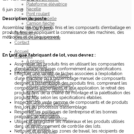
Plateforme élévatrice
Nacelle
6 juin 2019
Pont roulant
Description du poste :
Camion nacelle
Camion flèche
Assemblez les ingrédients finis et les composants d’emballage en
SIMDUT 2015
produits finis en appliquant la connaissance des machines, des
Particuliers
méthodes et de l’équipement.
Emplois camion/cariste
Contact
Accueil
En tant que fabriquant de lot, vous devrez :
À propos
À propos
Assembler les produits finis en utilisant les composantes
Partenaires
d’emballage requises conformément aux spécifications.
Formation opérateur
Effectuer une variété de tâches associées à l’exploitation
Camion routier classe 1
d’une machine ou à l’assemblage manuel de composants
Autobus classe 2
destinés à l’assemblage des produits finis, comprenant les
Camion porteur classe 3
composants alimentaires et leur application, le retrait des
Recyclage – classe 1 ou 3
produits finis de la chaîne de montage et la palettisation des
PEVL
produits finis selon les spécifications établies.
PECVL
Inspecter une vaste gamme de composants et de produits
Arrimage des charges
finis lors du processus d’assemblage.
TMD
Respecter les politiques de l’entreprise et les bonnes
Chariot élévateur
pratiques de fabrication.
Plateforme élévatrice
Utiliser et enregistrer les matériaux et les produits utilisés
Nacelle
dans un environnement de contrôle des lots.
Pont roulant
Nettoyer et assainir les zones de travail, les récipients de
Camion nacelle