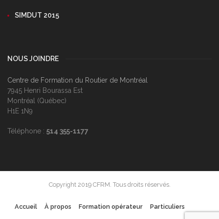
SIMDUT 2015
NOUS JOINDRE
Centre de Formation du Routier de Montréal
7945 Henri Bourassa Est
Montréal (Québec)
H1E 1N9
Téléphone :
514 355-1177
Copyright 2019 CFRM. Tous droits réservés.
Accueil
À propos
Formation opérateur
Particuliers