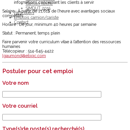
informations concernant les clients à servir
Camion flèche
SIMDUT 2015
Salaire : À partir de 21,61$ de l’heure avec avantages sociaux
Particuliers
compétitifs
Emplois camion/cariste
Contact
Horaire : De jour, minimum 40 heures par semaine
Statut : Permanent, temps plein
Faire parvenir votre curriculum vitae à l’attention des ressources
humaines
Télécopieur : 514-645-4422
lgaumond@ebiqc.com
Postuler pour cet emploi
Votre nom
Votre courriel
Type(s)de poste(s) recherché(s)