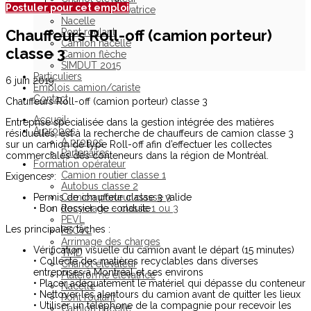
Postuler pour cet emploi
Plateforme élévatrice
Nacelle
Chauffeurs Roll-off (camion porteur)
Pont roulant
Camion nacelle
classe 3
Camion flèche
SIMDUT 2015
Particuliers
6 juin 2019
Emplois camion/cariste
Contact
Chauffeurs Roll-off (camion porteur) classe 3
Accueil
Entreprise spécialisée dans la gestion intégrée des matières
À propos
résiduelles, est à la recherche de chauffeurs de camion classe 3
À propos
sur un camion de type Roll-off afin d’effectuer les collectes
Partenaires
commerciales des conteneurs dans la région de Montréal.
Formation opérateur
Camion routier classe 1
Exigences :
Autobus classe 2
Permis de chauffeur classe 3 valide
Camion porteur classe 3
• Bon dossier de conduite
Recyclage – classe 1 ou 3
PEVL
Les principales tâches :
PECVL
Arrimage des charges
Vérification visuelle du camion avant le départ (15 minutes)
TMD
• Collecte des matières recyclables dans diverses
Chariot élévateur
entreprises à Montréal et ses environs
Plateforme élévatrice
• Placer adéquatement le matériel qui dépasse du conteneur
Nacelle
• Nettoyer les alentours du camion avant de quitter les lieux
Pont roulant
• Utiliser un téléphone de la compagnie pour recevoir les
Camion nacelle