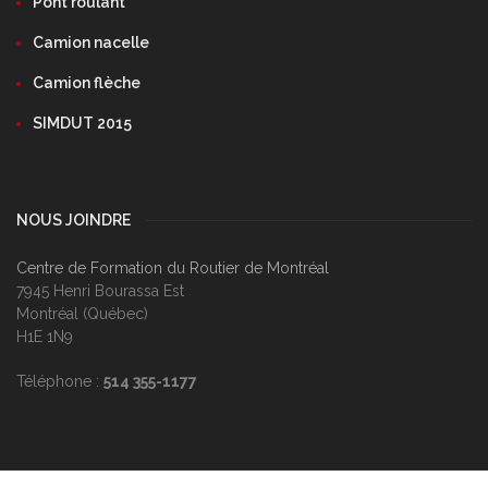
Pont roulant
Camion nacelle
Camion flèche
SIMDUT 2015
NOUS JOINDRE
Centre de Formation du Routier de Montréal
7945 Henri Bourassa Est
Montréal (Québec)
H1E 1N9
Téléphone :
514 355-1177