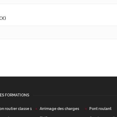
CX)
DES FORMATIONS
n routier classe 1
Arrimage des charges
Pont roulant