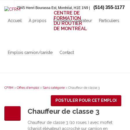
(514) 355-1177
7945 Henri Bourassa Est, Montréal, H1E 1N9 |
CENTRE DE
FORMATION
Accueil
À propos
Formation opérateur
Particuliers
DU ROUTIER
DE MONTRÉAL
Emplois camion/cariste
Contact
CFRM
>
Offres d’emploi
>
Sans catégorie
>
Chauffeur de classe 3
POSTULER POUR CET EMPLOI
Chauffeur de classe 3
Chauffeur de classe 3 (10 roues ) avec moffet
(chariot élévateur) accroché sur camion en