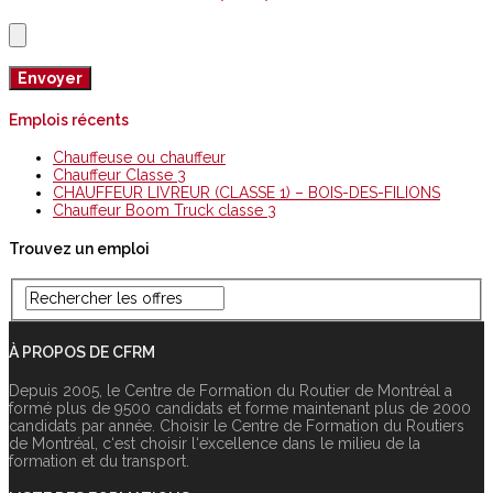
Emplois récents
Chauffeuse ou chauffeur
Chauffeur Classe 3
CHAUFFEUR LIVREUR (CLASSE 1) – BOIS-DES-FILIONS
Chauffeur Boom Truck classe 3
Trouvez un emploi
À PROPOS DE CFRM
Depuis 2005, le Centre de Formation du Routier de Montréal a
formé plus de 9500 candidats et forme maintenant plus de 2000
candidats par année. Choisir le Centre de Formation du Routiers
de Montréal, c‘est choisir l‘excellence dans le milieu de la
formation et du transport.