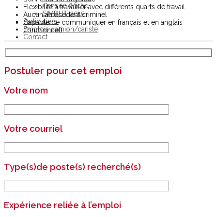
Camion flèche
Flexibilité à travailler avec différents quarts de travail
SIMDUT 2015
Aucun antécédent criminel
Particuliers
Capable de communiquer en français et en anglais
Emplois camion/cariste
(fonctionnel)
Contact
Postuler pour cet emploi
Votre nom
Votre courriel
Type(s)de poste(s) recherché(s)
Expérience reliée à l’emploi