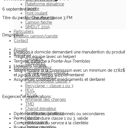
Plateforme élévatrice
Nacelle
6 septembre 2017
Pont roulant
Titre du poste : Chauffeur classe 3 FM
Camion nacelle
Camion flèche
SIMDUT 2015
Particuliers
Description :
Emplois camion/cariste
Contact
Accueil
Livraison à domicile demandant une manutention du produit
À propos
Travail en équipe (avec un helper)
À propos
Terminal d’attache à Pointe-Aux-Trembles
Partenaires
Livraisons locales
Formation opérateur
Salaire horaire (à la commission avec un minimum de 17,82$
Camion routier classe 1
et jusqu’à 26$/temps supplémentaire)
Autobus classe 2
Assurances collectives (médicaments et dentaire)
Camion porteur classe 3
Recyclage – classe 1 ou 3
PEVL
PECVL
Exigences et qualifications :
Arrimage des charges
TMD
Chariot élévateur
Plateforme élévatrice
Diplôme d’études professionnels ou secondaires
Nacelle
Permis de conduire classe 1 ou 3, valide
Pont roulant
Compréhension du service à la clientèle
Camion nacelle
Bonne forme physique