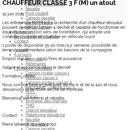
CHAUFFEUR CLASSE 3 F (M) un atout
Plateforme élévatrice
Nacelle
Pont roulant
19 juin 2019
Camion nacelle
Les entreprises M.P.M est a la recherche d’un chauffeur-éboueur
Camion flèche
pouvant opérer un camion a déchet et capable de fonctionner en
SIMDUT 2015
équipes avec un bon sens de l’orientation, qui adopte une
Particuliers
conduite prudente et courtoise en véhicule lourd.
Emplois camion/cariste
Contact
1 poste de disponible 35-40 hres/4 jr semaine, possibilité de
temps supplémentaire selon les besoins de la compagnie.
Accueil
À propos
Emploi régulier – 22.19/hres et assurance
À propos
Partenaires
(salaire et assurance selon le décret)
Formation opérateur
Camion routier classe 1
Formation offerte
Autobus classe 2
Camion porteur classe 3
Nous somme basé a Laval pres de Pie-Ix et de la 440 et nous
Recyclage – classe 1 ou 3
desservons le territoire de l’ile de montréal.
PEVL
PECVL
Bienvenue aux femme et retraités
Arrimage des charges
TMD
Chariot élévateur
Plateforme élévatrice
Contact:
Nacelle
Pierre leboeuf 514-915-2092
Pont roulant
Camion nacelle