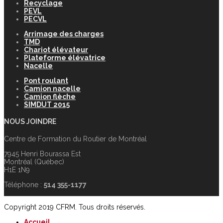
Recyclage
PEVL
PECVL
Arrimage des charges
TMD
Chariot élévateur
Plateforme élévatrice
Nacelle
Pont roulant
Camion nacelle
Camion flèche
SIMDUT 2015
NOUS JOINDRE
Centre de Formation du Routier de Montréal
7945 Henri Bourassa Est
Montréal (Québec)
H1E 1N9
Téléphone :
514 355-1177
Copyright 2019 CFRM. Tous droits réservés.
Accueil