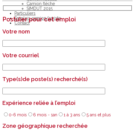
Camion flèche
SIMDUT 2015
Particuliers
Emplois camion/cariste
Postuler pour cet emploi
Contact
Votre nom
Votre courriel
Type(s)de poste(s) recherché(s)
Expérience reliée à l’emploi
0-6 mois
6 mois - 1an
1 à 3 ans
5 ans et plus
Zone géographique recherchée