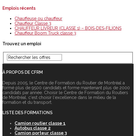
Emplois récents
Chauffeuse ou chauffeur
Chauffeur Classe 3
CHAUFFEUR LIVREUR (CLASSE 1) – BOIS-DES-FILIONS
Chauffeur Boom Truck classe 3
Trouvez un emploi
À PROPOS DE CFRM
Depuis 2005, le Centre de Formation du Routier de Montréal a
formé plus de 9500 candidats et forme maintenant plus de 2000
candidats par année. Choisir le Centre de Formation du Routiers
de Montréal, c‘est choisir l‘excellence dans le milieu de la
formation et du transport.
LISTE DES FORMATIONS
Camion routier classe 1
Autobus classe 2
Camion porteur classe 3