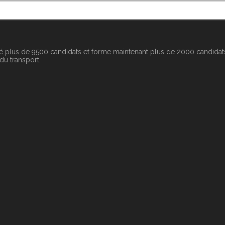
é plus de 9500 candidats et forme maintenant plus de 2000 candidats
 du transport.