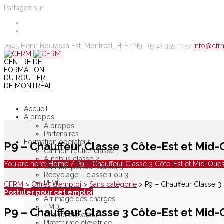
Partagez sur
7945 Henri Bourassa Est, Montréal, H1E 1N9 |
(514) 355-1177
info@cfr
CENTRE DE
FORMATION
DU ROUTIER
DE MONTRÉAL
Accueil
À propos
À propos
Partenaires
Formation opérateur
P9 – Chauffeur Classe 3 Côte-Est et Mid
Camion routier classe 1
Autobus classe 2
You are here:
Home
/
P9 – Chauffeur Classe 3 Côte-Est et Mid-Oue
Camion porteur classe 3
Recyclage – classe 1 ou 3
PEVL
CFRM
>
Offres d’emploi
>
Sans catégorie
>
P9 – Chauffeur Classe 3
PECVL
Postuler pour cet emploi
Arrimage des charges
TMD
P9 – Chauffeur Classe 3 Côte-Est et Mid
Chariot élévateur
Plateforme élévatrice