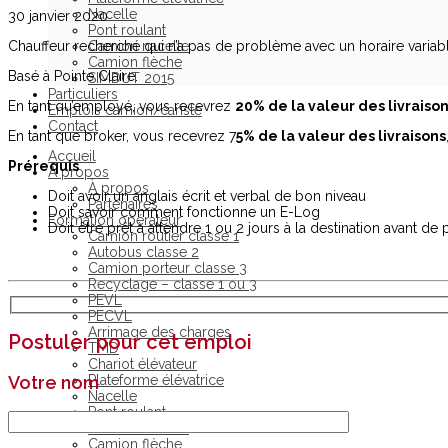
Nacelle
30 janvier 2020
Pont roulant
Chauffeur recherché qui n’a pas de problème avec un horaire variabl
Camion nacelle
Camion flèche
Basé à Pointe Claire.
SIMDUT 2015
Particuliers
En tant qu’employé, vous recevrez
20% de la valeur des livraiso
Emplois camion/cariste
Contact
En tant que broker, vous recevrez 7
5% de la valeur des livraisons
Accueil
Prérequis
À propos
À propos
Doit avoir un anglais écrit et verbal de bon niveau
Partenaires
Doit savoir comment fonctionne un E-Log
Formation opérateur
Doit être prêt à attendre 1 ou 2 jours à la destination avant de
Camion routier classe 1
Autobus classe 2
Camion porteur classe 3
Recyclage – classe 1 ou 3
PEVL
PECVL
Arrimage des charges
Postuler pour cet emploi
TMD
Chariot élévateur
Plateforme élévatrice
Votre nom
Nacelle
Pont roulant
Camion nacelle
Camion flèche