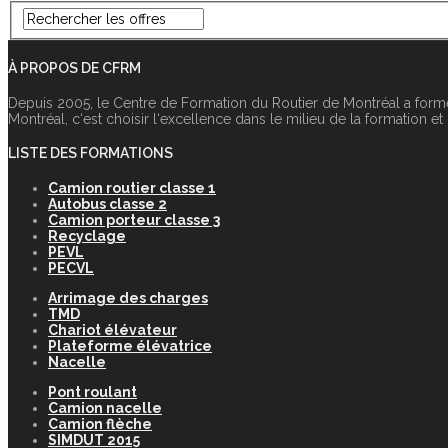
À PROPOS DE CFRM
Depuis 2005, le Centre de Formation du Routier de Montréal a form
Montréal, c‘est choisir l‘excellence dans le milieu de la formation et
LISTE DES FORMATIONS
Camion routier classe 1
Autobus classe 2
Camion porteur classe 3
Recyclage
PEVL
PECVL
Arrimage des charges
TMD
Chariot élévateur
Plateforme élévatrice
Nacelle
Pont roulant
Camion nacelle
Camion flèche
SIMDUT 2015