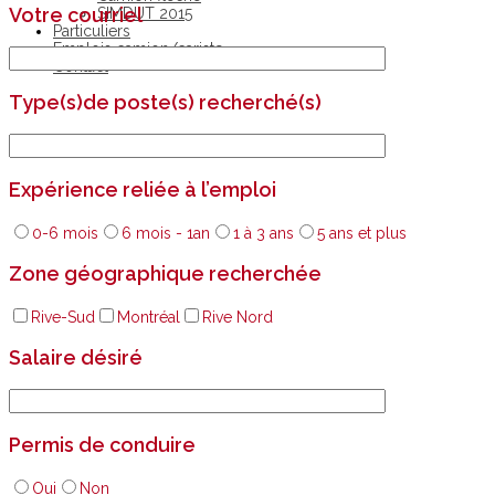
Votre courriel
SIMDUT 2015
Particuliers
Emplois camion/cariste
Contact
Type(s)de poste(s) recherché(s)
Expérience reliée à l’emploi
0-6 mois
6 mois - 1an
1 à 3 ans
5 ans et plus
Zone géographique recherchée
Rive-Sud
Montréal
Rive Nord
Salaire désiré
Permis de conduire
Oui
Non