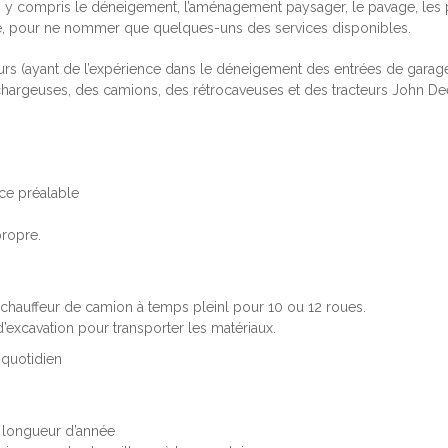
nal, y compris le déneigement, l’aménagement paysager, le pavage, les
louse, pour ne nommer que quelques-uns des services disponibles.
s (ayant de l’expérience dans le déneigement des entrées de garage
hargeuses, des camions, des rétrocaveuses et des tracteurs John De
nce préalable
propre.
hauffeur de camion à temps pleinl pour 10 ou 12 roues.
 d’excavation pour transporter les matériaux.
 quotidien
 longueur d’année