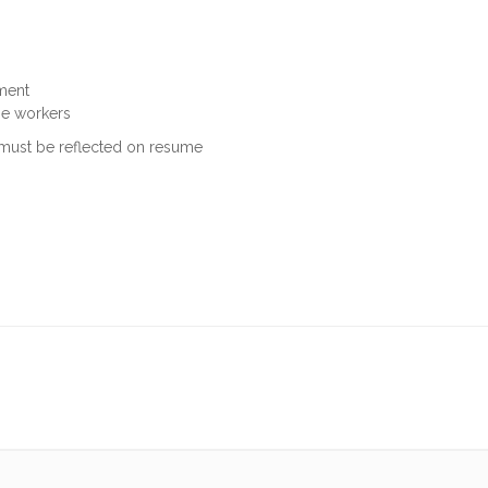
ment
ime workers
 must be reflected on resume