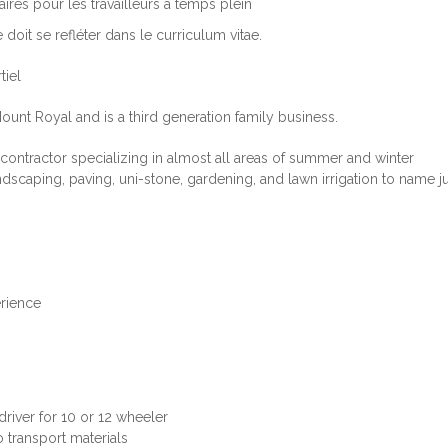
res pour les travailleurs à temps plein
 doit se refléter dans le curriculum vitae.
tiel
Mount Royal and is a third generation family business.
a contractor specializing in almost all areas of summer and winter
scaping, paving, uni-stone, gardening, and lawn irrigation to name ju
erience
river for 10 or 12 wheeler
 transport materials