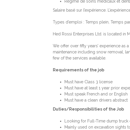
Régime de soins médicaux et dentai
Salaire basé sur l’expérience. L’expérience
Types d’emploi : Temps plein, Temps par
Hed Rossi Enterprises Ltd. is located in 
We offer over fifty years’ experience as 
maintenance including snow removal, land
few of the services available.
Requirements of the job
Must have Class 3 license
Must have at least 1 year prior exp
Must speak French and or English
Must have a clean drivers abstract
Duties/Responsibilities of the Job
Looking for Full-Time dump truck d
Mainly used on excavation sights to