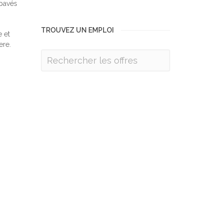
 pavés
TROUVEZ UN EMPLOI
 et
ere.