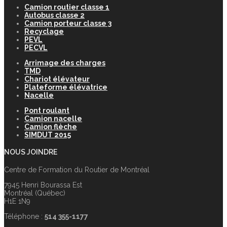
Camion routier classe 1
Autobus classe 2
Camion porteur classe 3
Recyclage
PEVL
PECVL
Arrimage des charges
TMD
Chariot élévateur
Plateforme élévatrice
Nacelle
Pont roulant
Camion nacelle
Camion flèche
SIMDUT 2015
NOUS JOINDRE
Centre de Formation du Routier de Montréal
7945 Henri Bourassa Est
Montréal (Québec)
H1E 1N9
Téléphone :
514 355-1177