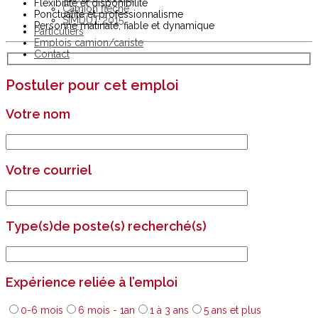
Flexibilité et disponibilité
Camion flèche
Ponctualité et professionnalisme
SIMDUT 2015
Personne matinale, fiable et dynamique
Particuliers
Emplois camion/cariste
Contact
Postuler pour cet emploi
Votre nom
Votre courriel
Type(s)de poste(s) recherché(s)
Expérience reliée à l’emploi
0-6 mois
6 mois - 1an
1 à 3 ans
5 ans et plus