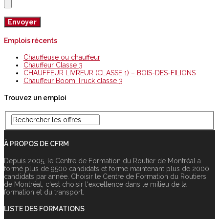
Emplois récents
Chauffeuse ou chauffeur
Chauffeur Classe 3
CHAUFFEUR LIVREUR (CLASSE 1) – BOIS-DES-FILIONS
Chauffeur Boom Truck classe 3
Trouvez un emploi
À PROPOS DE CFRM
Depuis 2005, le Centre de Formation du Routier de Montréal a
formé plus de 9500 candidats et forme maintenant plus de 2000
candidats par année. Choisir le Centre de Formation du Routiers
de Montréal, c‘est choisir l‘excellence dans le milieu de la
formation et du transport.
LISTE DES FORMATIONS