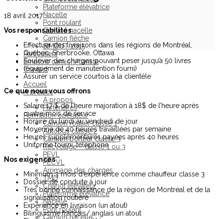
Plateforme élévatrice
Nacelle
18 avril 2017
Pont roulant
Vos responsabilités
Camion nacelle
Camion flèche
Effectuer des livraisons dans les régions de Montréal,
SIMDUT 2015
Québec, Sherbrooke, Ottawa
Particuliers
Soulever des charges pouvant peser jusqu’à 50 livres
Emplois camion/cariste
(équipement de manutention fourni)
Contact
Assurer un service courtois à la clientèle
Accueil
Ce que nous vous offrons
À propos
À propos
Salaire 17 $ de l’heure majoration à 18$ de l’heure après
Partenaires
quatre mois de service
Formation opérateur
Horaire du lundi au vendredi de jour
Camion routier classe 1
Moyenne de 40 heures travaillées par semaine
Autobus classe 2
Heures supplémentaires payées après 40 heures
Camion porteur classe 3
Uniforme fourni, téléphone
Recyclage – classe 1 ou 3
PEVL
Nos exigences
PECVL
Arrimage des charges
Minimum 3 mois d’expérience comme chauffeur classe 3
TMD
Dossier de conduite à jour
Chariot élévateur
Très bonne connaissance de la région de Montréal et de la
Plateforme élévatrice
signalisation routière
Nacelle
Expérience en livraison (un atout)
Pont roulant
Bilinguisme français/ anglais un atout
Camion nacelle