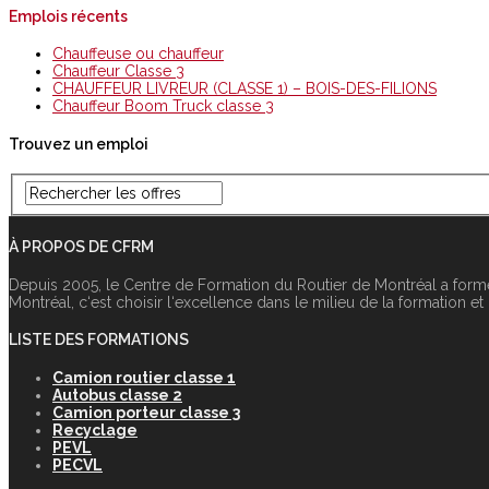
Emplois récents
Chauffeuse ou chauffeur
Chauffeur Classe 3
CHAUFFEUR LIVREUR (CLASSE 1) – BOIS-DES-FILIONS
Chauffeur Boom Truck classe 3
Trouvez un emploi
À PROPOS DE CFRM
Depuis 2005, le Centre de Formation du Routier de Montréal a form
Montréal, c‘est choisir l‘excellence dans le milieu de la formation et
LISTE DES FORMATIONS
Camion routier classe 1
Autobus classe 2
Camion porteur classe 3
Recyclage
PEVL
PECVL