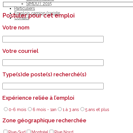
SIMDUT 2015
Particuliers
Emplois camion/cariste
Postuler pour cet emploi
Contact
Votre nom
Votre courriel
Type(s)de poste(s) recherché(s)
Expérience reliée à l’emploi
0-6 mois
6 mois - 1an
1 à 3 ans
5 ans et plus
Zone géographique recherchée
Rive-Sud
Montréal
Rive Nord