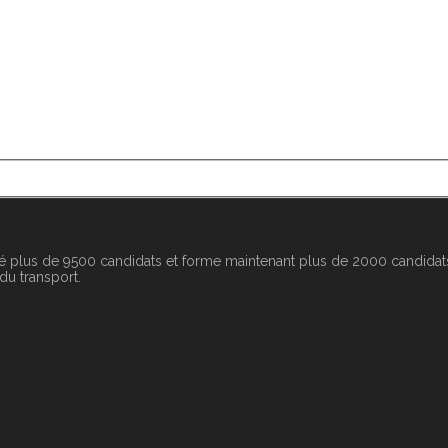
é plus de 9500 candidats et forme maintenant plus de 2000 candidats
 du transport.