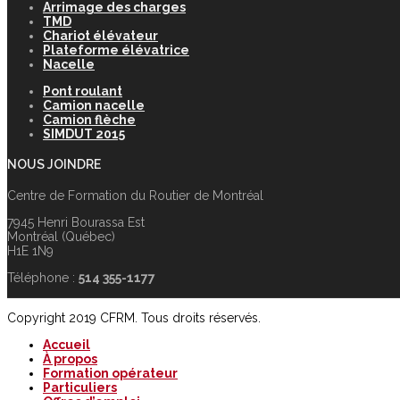
Arrimage des charges
TMD
Chariot élévateur
Plateforme élévatrice
Nacelle
Pont roulant
Camion nacelle
Camion flèche
SIMDUT 2015
NOUS JOINDRE
Centre de Formation du Routier de Montréal
7945 Henri Bourassa Est
Montréal (Québec)
H1E 1N9
Téléphone :
514 355-1177
Copyright 2019 CFRM. Tous droits réservés.
Accueil
À propos
Formation opérateur
Particuliers