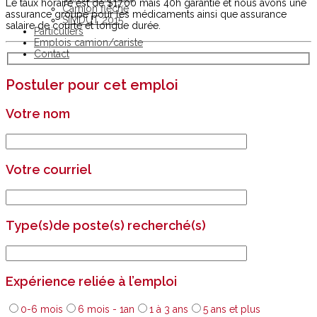
Le taux horaire est de $17.00 mais 40h garantie et nous avons une
Camion flèche
assurance groupe pour les médicaments ainsi que assurance
SIMDUT 2015
salaire de courte et longue durée.
Particuliers
Emplois camion/cariste
Contact
Postuler pour cet emploi
Votre nom
Votre courriel
Type(s)de poste(s) recherché(s)
Expérience reliée à l’emploi
0-6 mois
6 mois - 1an
1 à 3 ans
5 ans et plus