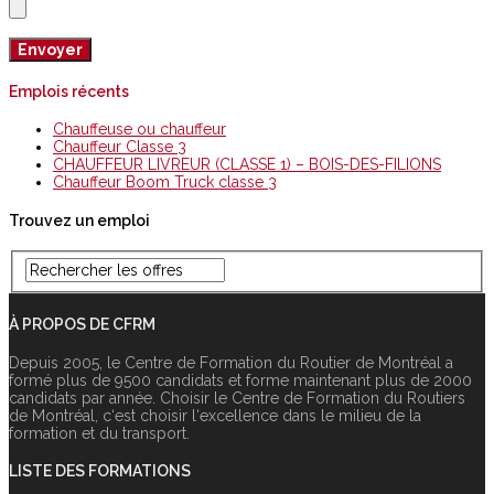
Emplois récents
Chauffeuse ou chauffeur
Chauffeur Classe 3
CHAUFFEUR LIVREUR (CLASSE 1) – BOIS-DES-FILIONS
Chauffeur Boom Truck classe 3
Trouvez un emploi
À PROPOS DE CFRM
Depuis 2005, le Centre de Formation du Routier de Montréal a
formé plus de 9500 candidats et forme maintenant plus de 2000
candidats par année. Choisir le Centre de Formation du Routiers
de Montréal, c‘est choisir l‘excellence dans le milieu de la
formation et du transport.
LISTE DES FORMATIONS