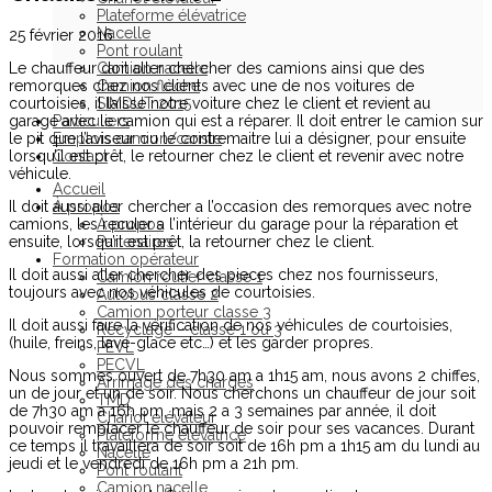
Plateforme élévatrice
Nacelle
25 février 2016
Pont roulant
Le chauffeur doit aller chercher des camions ainsi que des
Camion nacelle
remorques chez nos clients avec une de nos voitures de
Camion flèche
courtoisies, il laisse notre voiture chez le client et revient au
SIMDUT 2015
garage avec le camion qui est a réparer. Il doit entrer le camion sur
Particuliers
le pit que l’aviseur ou le contremaitre lui a désigner, pour ensuite
Emplois camion/cariste
lorsqu’il est prêt, le retourner chez le client et revenir avec notre
Contact
véhicule.
Accueil
Il doit aussi aller chercher a l’occasion des remorques avec notre
À propos
camions, les reculer a l’intérieur du garage pour la réparation et
À propos
ensuite, lorsqu’il est prêt, la retourner chez le client.
Partenaires
Formation opérateur
Il doit aussi aller chercher des pieces chez nos fournisseurs,
Camion routier classe 1
toujours avec nos véhicules de courtoisies.
Autobus classe 2
Camion porteur classe 3
Il doit aussi faire la vérification de nos véhicules de courtoisies,
Recyclage – classe 1 ou 3
(huile, freins, lave-glace etc…) et les garder propres.
PEVL
PECVL
Nous sommes ouvert de 7h30 am a 1h15 am, nous avons 2 chiffes,
Arrimage des charges
un de jour et un de soir. Nous cherchons un chauffeur de jour soit
TMD
de 7h30 am a 16h pm, mais 2 a 3 semaines par année, il doit
Chariot élévateur
pouvoir remplacer le chauffeur de soir pour ses vacances. Durant
Plateforme élévatrice
ce temps il travaillera de soir soit de 16h pm a 1h15 am du lundi au
Nacelle
jeudi et le vendredi de 16h pm a 21h pm.
Pont roulant
Camion nacelle