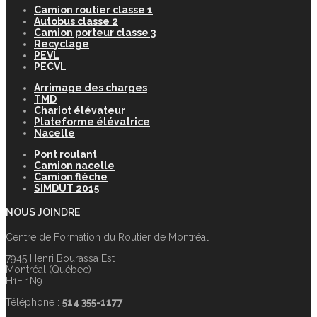
Camion routier classe 1
Autobus classe 2
Camion porteur classe 3
Recyclage
PEVL
PECVL
Arrimage des charges
TMD
Chariot élévateur
Plateforme élévatrice
Nacelle
Pont roulant
Camion nacelle
Camion flèche
SIMDUT 2015
NOUS JOINDRE
Centre de Formation du Routier de Montréal
7945 Henri Bourassa Est
Montréal (Québec)
H1E 1N9
Téléphone :
514 355-1177