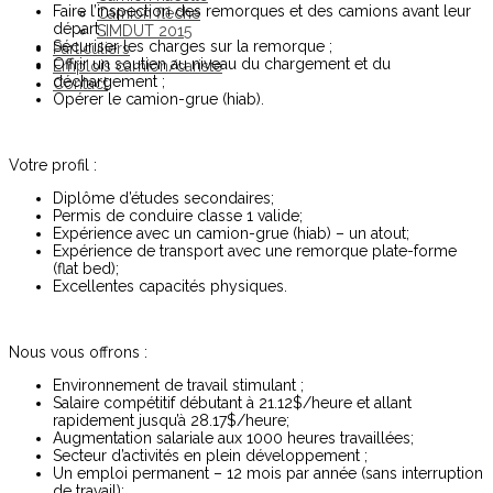
Faire l’inspection des remorques et des camions avant leur
Camion flèche
départ ;
SIMDUT 2015
Sécuriser les charges sur la remorque ;
Particuliers
Offrir un soutien au niveau du chargement et du
Emplois camion/cariste
déchargement ;
Contact
Opérer le camion-grue (hiab).
Votre profil :
Diplôme d’études secondaires;
Permis de conduire classe 1 valide;
Expérience avec un camion-grue (hiab) – un atout;
Expérience de transport avec une remorque plate-forme
(flat bed);
Excellentes capacités physiques.
Nous vous offrons :
Environnement de travail stimulant ;
Salaire compétitif débutant à 21.12$/heure et allant
rapidement jusqu’à 28.17$/heure;
Augmentation salariale aux 1000 heures travaillées;
Secteur d’activités en plein développement ;
Un emploi permanent – 12 mois par année (sans interruption
de travail);