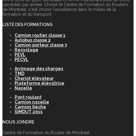
candidats par année. Choisir le Centre de Formation du Routiers
de Montréal, c‘est choisir l‘excellence dans le milieu de la
formation et du transport.
LISTE DES FORMATIONS
Camion routier classe 1
Autobus classe 2
Camion porteur classe 3
Recyclage
PEVL
PECVL
Arrimage des charges
TMD
Chariot élévateur
Plateforme élévatrice
Nacelle
Pont roulant
Camion nacelle
Camion flèche
SIMDUT 2015
NOUS JOINDRE
Centre de Formation du Routier de Montréal