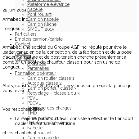
Plateforme élévatrice
Nacelle
25 juin 2019
Pont roulant
Armabec inc.
Camion nacelle
Camion flèche
Longueuil
SIMDUT 2015
Particuliers
Emplois camion/cariste
Contact
Armabec, une société du Groupe AGF Inc, réputé pour être le
leader canadien de la conception, de la fabrication et de la pose
Accueil
d’acier d’armature et de post-tension cherche présentement à
À propos
combler un poste de chauffeur classe 1 pour son usine de
À propos
Longueuil.
Partenaires
Formation opérateur
Camion routier classe 1
Autobus classe 2
Alors, construisez votre avenir chez nous en prenant la place qui
Camion porteur classe 3
vous revient !
Recyclage – classe 1 ou 3
PEVL
PECVL
Arrimage des charges
Vos responsabilités :
TMD
Chariot élévateur
La majeure partie du travail consiste à effectuer le transport
Plateforme élévatrice
d’acier d’armature entre l’usine
Nacelle
et les chantiers ;
Pont roulant
Camion nacelle