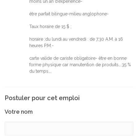
moins un an d’expérience-
être parfait bilingue-milieu anglophone-
Taux horaire de 15 $ ;
horaire :du lundi au vendredi : de 7,30 A.M. à 16
heures P.M.-
carte valide de cariste obligatoire- être en bonne
forme physique car manutention de produits….35 %
du temps….
Postuler pour cet emploi
Votre nom