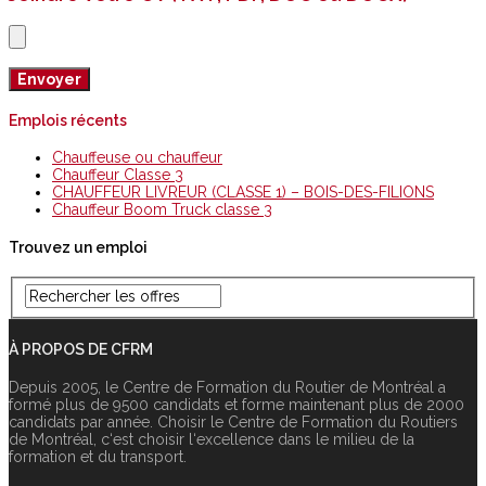
Emplois récents
Chauffeuse ou chauffeur
Chauffeur Classe 3
CHAUFFEUR LIVREUR (CLASSE 1) – BOIS-DES-FILIONS
Chauffeur Boom Truck classe 3
Trouvez un emploi
À PROPOS DE CFRM
Depuis 2005, le Centre de Formation du Routier de Montréal a
formé plus de 9500 candidats et forme maintenant plus de 2000
candidats par année. Choisir le Centre de Formation du Routiers
de Montréal, c‘est choisir l‘excellence dans le milieu de la
formation et du transport.