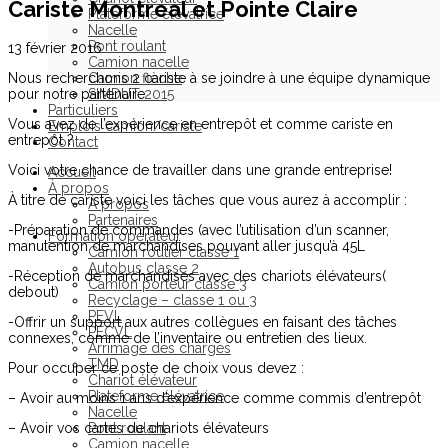
Cariste Montreal et Pointe Claire
Plateforme élévatrice
Nacelle
Pont roulant
13 février 2016
Camion nacelle
Nous recherchons 2 cariste à se joindre à une équipe dynamique
Camion flèche
pour notre partenaire
SIMDUT 2015
Particuliers
Vous avez de l’expérience en entrepôt et comme cariste en
Emplois camion/cariste
entrepôt ?
Contact
Voici votre chance de travailler dans une grande entreprise!
Accueil
À propos
À titre de cariste voici les tâches que vous aurez à accomplir :
À propos
Partenaires
-Préparation de commandes (avec l’utilisation d’un scanner,
Formation opérateur
manutention de marchandises pouvant aller jusqu’à 45L
Camion routier classe 1
Autobus classe 2
-Réception de marchandises avec des chariots élévateurs(
Camion porteur classe 3
debout)
Recyclage – classe 1 ou 3
PEVL
-Offrir un support aux autres collègues en faisant des tâches
PECVL
connexes, comme de l’inventaire ou entretien des lieux.
Arrimage des charges
TMD
Pour occuper ce poste de choix vous devez :
Chariot élévateur
Plateforme élévatrice
– Avoir au moins 1 ans d’expérience comme commis d’entrepôt
Nacelle
– Avoir vos cartes de chariots élévateurs
Pont roulant
Camion nacelle