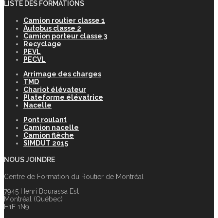
LISTE DES FORMATIONS
Camion routier classe 1
Autobus classe 2
Camion porteur classe 3
Recyclage
PEVL
PECVL
Arrimage des charges
TMD
Chariot élévateur
Plateforme élévatrice
Nacelle
Pont roulant
Camion nacelle
Camion flèche
SIMDUT 2015
NOUS JOINDRE
Centre de Formation du Routier de Montréal
7945 Henri Bourassa Est
Montréal (Québec)
H1E 1N9