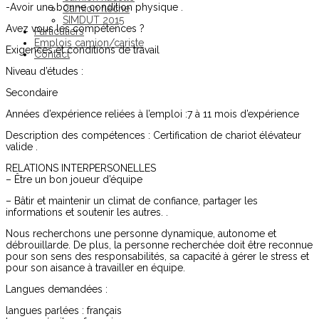
-Avoir une bonne condition physique .
Camion flèche
SIMDUT 2015
Avez vous les compétences ?
Particuliers
Emplois camion/cariste
Exigences et conditions de travail
Contact
Niveau d’études :
Secondaire
Années d’expérience reliées à l’emploi :7 à 11 mois d’expérience
Description des compétences : Certification de chariot élévateur
valide .
RELATIONS INTERPERSONELLES
– Être un bon joueur d’équipe
– Bâtir et maintenir un climat de confiance, partager les
informations et soutenir les autres. .
Nous recherchons une personne dynamique, autonome et
débrouillarde. De plus, la personne recherchée doit être reconnue
pour son sens des responsabilités, sa capacité à gérer le stress et
pour son aisance à travailler en équipe.
Langues demandées :
langues parlées : français