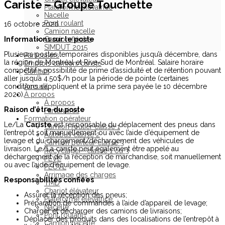
Cariste – Groupe Touchette
Plateforme élévatrice
Nacelle
Pont roulant
16 octobre 2020
Camion nacelle
Informations sur le poste
Camion flèche
SIMDUT 2015
Plusieurs postes temporaires disponibles jusqu’à décembre, dans
Particuliers
la région de Montréal et Rive-Sud de Montréal. Salaire horaire
Emplois camion/cariste
compétitif + possibilité de prime d’assiduité et de rétention pouvant
Contact
aller jusqu’à 4.50$/h pour la période de pointe (certaines
conditions s’appliquent et la prime sera payée le 10 décembre
Accueil
2020).
À propos
À propos
Raison d’être du poste
Partenaires
Formation opérateur
Le/La
Cariste
est responsable du déplacement des pneus dans
Camion routier classe 1
l’entrepôt soit manuellement ou avec l’aide d’équipement de
Autobus classe 2
levage et du chargement/déchargement des véhicules de
Camion porteur classe 3
livraison. Le/La cariste peut également être appelé au
Recyclage – classe 1 ou 3
déchargement de la réception de marchandise, soit manuellement
PEVL
ou avec l’aide d’équipement de levage.
PECVL
Arrimage des charges
Responsabilités confiées
TMD
Chariot élévateur
Assurer la réception des pneus;
Plateforme élévatrice
Préparation de commandes à l’aide d’appareil de levage;
Nacelle
Charger et décharger des camions de livraisons;
Pont roulant
Déplacer des produits dans des localisations de l’entrepôt à
Camion nacelle