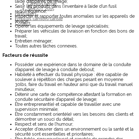
l’aide d’appareil de levage;
Camion flèche
Saisir les produits dans l’inventaire à l’aide d’un fusil
SIMDUT 2015
radiofréquence;
Particuliers
Inspecter et rapporter toutes anomalies sur les appareils de
Emplois camion/cariste
levage;
Contact
Opérer les équipements de levage spécialisés;
Préparer les véhicules de livraison en fonction des bons de
travail;
Entretien ménager;
Toutes autres tâches connexes.
Facteurs de réussite
Posséder une expérience dans le domaine de la conduite
d’appareil de levage à conduite debout;
Habileté à effectuer du travail physique : être capable de
soulever à répétition des charges pesant en moyenne
30lbs, faire du travail en hauteur ainsi que du travail manuel
minutieux;
Détenir une carte de compétence attestant la formation en
conduite sécuritaire d’appareil de levage;
Être entreprenant(e) et capable de travailler avec une
supervision minimale;
Être constamment orienté(e) vers les besoins des clients et
démontrer un souci du détail;
Respect et sens de l’humour;
Accepter d’œuvrer dans un environnement ou la santé et la
sécurité sont essentielles et prioritaires;
Être fiable, rigoureux(euse) et capable de prendre des