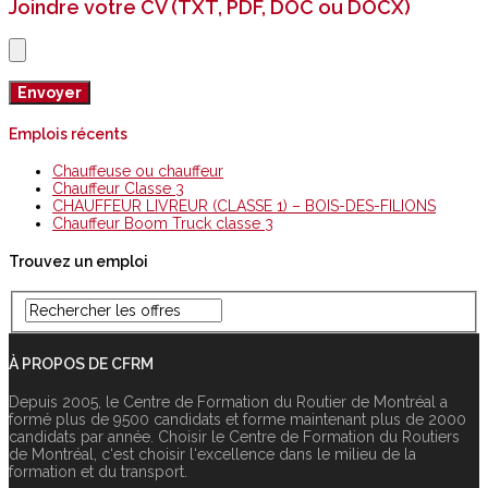
Joindre votre CV (TXT, PDF, DOC ou DOCX)
Emplois récents
Chauffeuse ou chauffeur
Chauffeur Classe 3
CHAUFFEUR LIVREUR (CLASSE 1) – BOIS-DES-FILIONS
Chauffeur Boom Truck classe 3
Trouvez un emploi
À PROPOS DE CFRM
Depuis 2005, le Centre de Formation du Routier de Montréal a
formé plus de 9500 candidats et forme maintenant plus de 2000
candidats par année. Choisir le Centre de Formation du Routiers
de Montréal, c‘est choisir l‘excellence dans le milieu de la
formation et du transport.