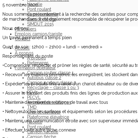
Nacelle
5 novembre 2020
Pont roulant
Nous sommes présentement à la recherche des caristes pour compléte
Camion nacelle
de marchandises. Il est également responsable de récupérer le produ
Camion flèche
SIMDUT 2015
Nous offrons:
Particuliers
Emplois camion/cariste
Un travail permanent à temps plein
Contact
Quart de soir : 12h00 – 21h00 « lundi – vendredi »
Accueil
À propos
Responsabilités du poste
À propos
Partenaires
•Comprendre, respecter et prôner les règles de santé, sécurité au tr
Formation opérateur
Camion routier classe 1
• Recevoir les matières premières, les enregistrent, les stockent da
Autobus classe 2
Camion porteur classe 3
• Expédier les produits finis à l’aide d’un chariot élévateur ou de dive
Recyclage – classe 1 ou 3
PEVL
• Assurer le transfert des produits finis des lignes de production a
PECVL
• Maintenir d’excellentes relations de travail avec tous
Arrimage des charges
TMD
• Nettoyer toutes les surfaces et équipements selon les procédures 
Chariot élévateur
Plateforme élévatrice
• Maintenir une communication étroite avec son superviseur immédia
Nacelle
Pont roulant
• Effectuer toute autre tâche connexe
Camion nacelle
Camion flèche