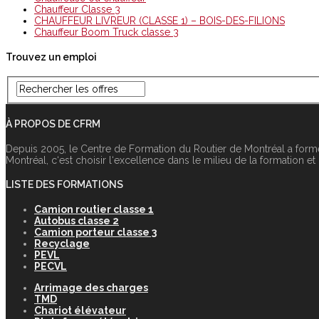
Chauffeur Classe 3
CHAUFFEUR LIVREUR (CLASSE 1) – BOIS-DES-FILIONS
Chauffeur Boom Truck classe 3
Trouvez un emploi
À PROPOS DE CFRM
Depuis 2005, le Centre de Formation du Routier de Montréal a form
Montréal, c‘est choisir l‘excellence dans le milieu de la formation et
LISTE DES FORMATIONS
Camion routier classe 1
Autobus classe 2
Camion porteur classe 3
Recyclage
PEVL
PECVL
Arrimage des charges
TMD
Chariot élévateur