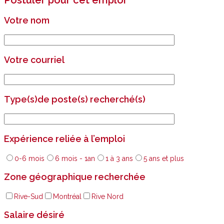
Postuler pour cet emploi
Votre nom
Votre courriel
Type(s)de poste(s) recherché(s)
Expérience reliée à l’emploi
0-6 mois
6 mois - 1an
1 à 3 ans
5 ans et plus
Zone géographique recherchée
Rive-Sud
Montréal
Rive Nord
Salaire désiré