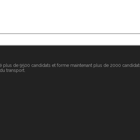
é plus de 9500 candidats et forme maintenant plus de 2000 candidats
 du transport.