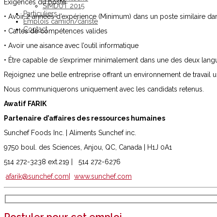
Exigences du poste
SIMDUT 2015
Particuliers
• Avoir 2 années d’expérience (Minimum) dans un poste similaire da
Emplois camion/cariste
Contact
• Cartes de compétences valides
• Avoir une aisance avec l’outil informatique
• Être capable de s’exprimer minimalement dans une des deux langue
Rejoignez une belle entreprise offrant un environnement de travail u
Nous communiquerons uniquement avec les candidats retenus.
Awatif FARIK
Partenaire d’affaires des ressources humaines
Sunchef Foods Inc. | Aliments Sunchef inc.
9750 boul. des Sciences, Anjou, QC, Canada | H1J 0A1
514 272-3238 ext.219 | 514 272-6276
afarik@sunchef.com|
www.sunchef.com