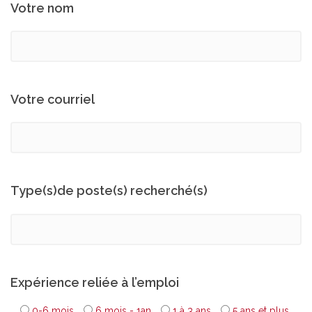
Votre nom
Votre courriel
Type(s)de poste(s) recherché(s)
Expérience reliée à l’emploi
0-6 mois
6 mois - 1an
1 à 3 ans
5 ans et plus