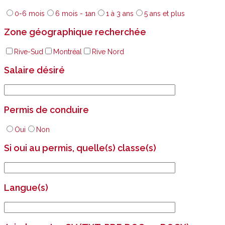
0-6 mois
6 mois - 1an
1 à 3 ans
5 ans et plus
Zone géographique recherchée
Rive-Sud
Montréal
Rive Nord
Salaire désiré
Permis de conduire
Oui
Non
Si oui au permis, quelle(s) classe(s)
Langue(s)