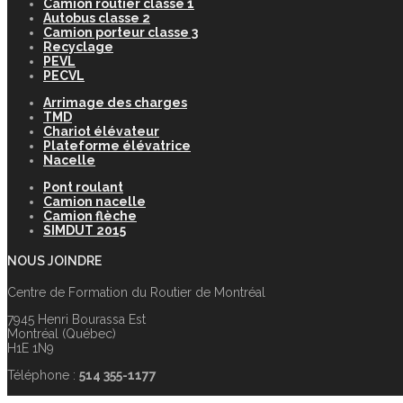
Camion routier classe 1
Autobus classe 2
Camion porteur classe 3
Recyclage
PEVL
PECVL
Arrimage des charges
TMD
Chariot élévateur
Plateforme élévatrice
Nacelle
Pont roulant
Camion nacelle
Camion flèche
SIMDUT 2015
NOUS JOINDRE
Centre de Formation du Routier de Montréal
7945 Henri Bourassa Est
Montréal (Québec)
H1E 1N9
Téléphone :
514 355-1177