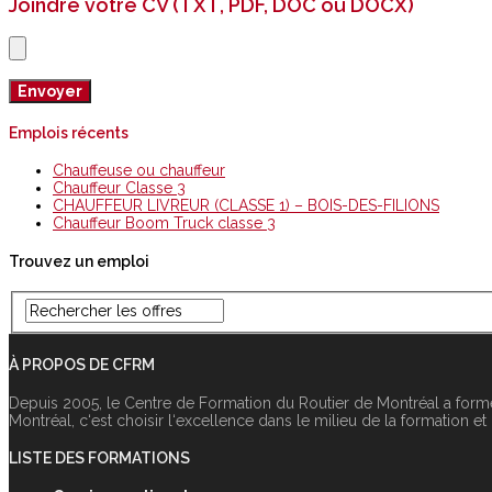
Joindre votre CV (TXT, PDF, DOC ou DOCX)
Emplois récents
Chauffeuse ou chauffeur
Chauffeur Classe 3
CHAUFFEUR LIVREUR (CLASSE 1) – BOIS-DES-FILIONS
Chauffeur Boom Truck classe 3
Trouvez un emploi
À PROPOS DE CFRM
Depuis 2005, le Centre de Formation du Routier de Montréal a form
Montréal, c‘est choisir l‘excellence dans le milieu de la formation et
LISTE DES FORMATIONS