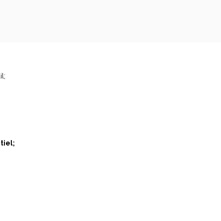
l;
tiel;