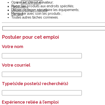
Opérer un chariot élévateur;
SIMDUT 2015
Placer les produits aux endroits spécifiés;
Particuliers
Utiliser de façon sécuritaire les équipements​;
Emplois camion/cariste
Manipuler avec soin les produits ;
Contact
Toutes autres tâches connexes.
Postuler pour cet emploi
Votre nom
Votre courriel
Type(s)de poste(s) recherché(s)
Expérience reliée à l’emploi