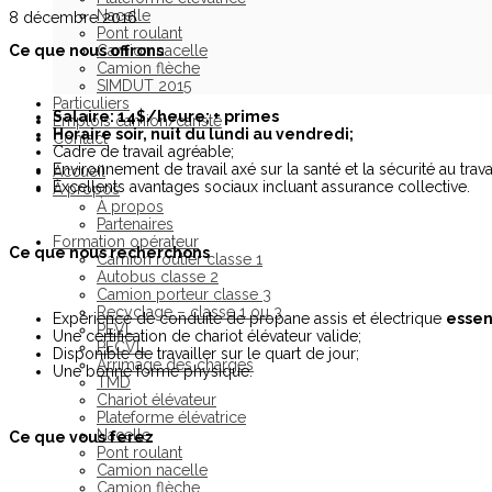
Nacelle
8 décembre 2016
Pont roulant
Ce que nous offrons
Camion nacelle
Camion flèche
SIMDUT 2015
Particuliers
Salaire: 14$/heure; + primes
Emplois camion/cariste
Horaire soir, nuit du lundi au vendredi;
Contact
Cadre de travail agréable;
Environnement de travail axé sur la santé et la sécurité au travai
Accueil
Excellents avantages sociaux incluant assurance collective.
À propos
À propos
Partenaires
Formation opérateur
Ce que nous recherchons
Camion routier classe 1
Autobus classe 2
Camion porteur classe 3
Recyclage – classe 1 ou 3
Expérience de conduite de propane assis et électrique
essen
PEVL
Une certification de chariot élévateur valide;
PECVL
Disponible de travailler sur le quart de jour;
Arrimage des charges
Une bonne forme physique.
TMD
Chariot élévateur
Plateforme élévatrice
Nacelle
Ce que vous ferez
Pont roulant
Camion nacelle
Camion flèche