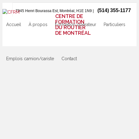
(514) 355-1177
7945 Henri Bourassa Est, Montréal, H1E 1N9 |
CENTRE DE
FORMATION
Accueil
À propos
Formation opérateur
Particuliers
DU ROUTIER
DE MONTRÉAL
Emplois camion/cariste
Contact
CFRM
>
Offres
d’emploi
>
Sans
catégorie
>
Camionneur
classe
1