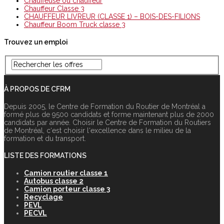
Chauffeuse ou chauffeur
Chauffeur Classe 3
CHAUFFEUR LIVREUR (CLASSE 1) – BOIS-DES-FILIONS
Chauffeur Boom Truck classe 3
Trouvez un emploi
À PROPOS DE CFRM
Depuis 2005, le Centre de Formation du Routier de Montréal a
formé plus de 9500 candidats et forme maintenant plus de 2000
candidats par année. Choisir le Centre de Formation du Routiers
de Montréal, c‘est choisir l‘excellence dans le milieu de la
formation et du transport.
LISTE DES FORMATIONS
Camion routier classe 1
Autobus classe 2
Camion porteur classe 3
Recyclage
PEVL
PECVL