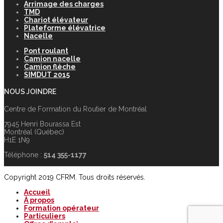
Arrimage des charges
TMD
Chariot élévateur
Plateforme élévatrice
Nacelle
Pont roulant
Camion nacelle
Camion flèche
SIMDUT 2015
NOUS JOINDRE
Centre de Formation du Routier de Montréal
7945 Henri Bourassa Est
Montréal (Québec)
H1E 1N9
Téléphone :
514 355-1177
Copyright 2019 CFRM. Tous droits réservés.
Accueil
À propos
Formation opérateur
Particuliers