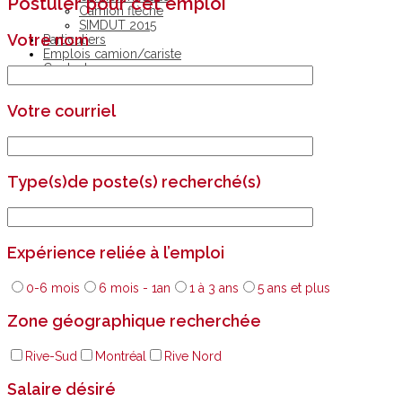
Postuler pour cet emploi
Camion flèche
SIMDUT 2015
Votre nom
Particuliers
Emplois camion/cariste
Contact
Votre courriel
Type(s)de poste(s) recherché(s)
Expérience reliée à l’emploi
0-6 mois
6 mois - 1an
1 à 3 ans
5 ans et plus
Zone géographique recherchée
Rive-Sud
Montréal
Rive Nord
Salaire désiré