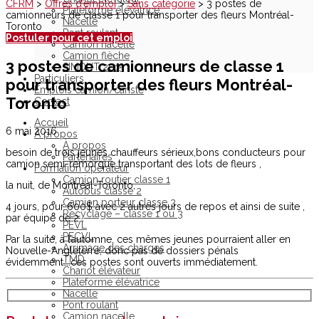
CFRM
>
Offres d’emploi
>
Sans catégorie
>
3 postes de
Plateforme élévatrice
camionneurs de classe 1 pour transporter des fleurs Montréal-
Nacelle
Toronto
Pont roulant
Postuler pour cet emploi
Camion nacelle
Camion flèche
3 postes de camionneurs de classe 1
SIMDUT 2015
Particuliers
pour transporter des fleurs Montréal-
Emplois camion/cariste
Toronto
Contact
Accueil
6 mai 2016
À propos
À propos
besoin de trois jeunes chauffeurs sérieux,bons conducteurs pour
Partenaires
camion semi-remorque transportant des lots de fleurs ,
Formation opérateur
Camion routier classe 1
la nuit, de Montréal-Toronto,
Autobus classe 2
Camion porteur classe 3
4 jours, pour 600$ avec 2 autres jours de repos et ainsi de suite ,
Recyclage – classe 1 ou 3
par équipe de 2…
PEVL
PECVL
Par la suite, à l’automne, ces mêmes jeunes pourraient aller en
Arrimage des charges
Nouvelle-Angleterre, donc pas de dossiers pénals
TMD
évidemment….ces postes sont ouverts immédiatement.
Chariot élévateur
Plateforme élévatrice
Nacelle
Pont roulant
Camion nacelle