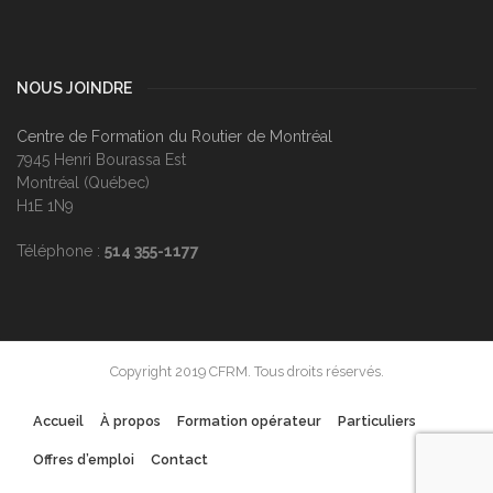
NOUS JOINDRE
Centre de Formation du Routier de Montréal
7945 Henri Bourassa Est
Montréal (Québec)
H1E 1N9
Téléphone :
514 355-1177
Copyright 2019 CFRM. Tous droits réservés.
Accueil
À propos
Formation opérateur
Particuliers
Offres d’emploi
Contact