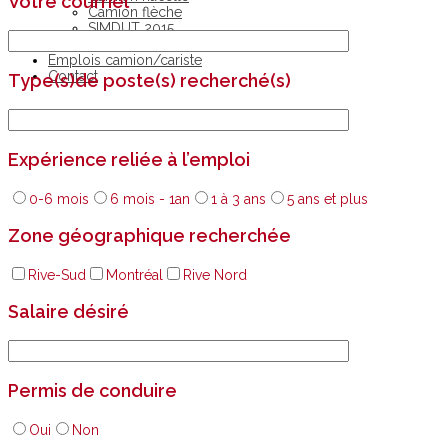
Votre courriel
Camion flèche
SIMDUT 2015
Particuliers
Emplois camion/cariste
Contact
Type(s)de poste(s) recherché(s)
Expérience reliée à l’emploi
0-6 mois
6 mois - 1an
1 à 3 ans
5 ans et plus
Zone géographique recherchée
Rive-Sud
Montréal
Rive Nord
Salaire désiré
Permis de conduire
Oui
Non