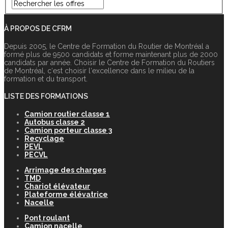
À PROPOS DE CFRM
Depuis 2005, le Centre de Formation du Routier de Montréal a
formé plus de 9500 candidats et forme maintenant plus de 2000
candidats par année. Choisir le Centre de Formation du Routiers
de Montréal, c‘est choisir l‘excellence dans le milieu de la
formation et du transport.
LISTE DES FORMATIONS
Camion routier classe 1
Autobus classe 2
Camion porteur classe 3
Recyclage
PEVL
PECVL
Arrimage des charges
TMD
Chariot élévateur
Plateforme élévatrice
Nacelle
Pont roulant
Camion nacelle