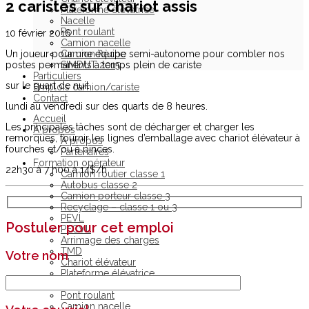
2 caristes sur chariot assis
Plateforme élévatrice
Nacelle
Pont roulant
10 février 2016
Camion nacelle
Un joueur pour une équipe semi-autonome pour combler nos
Camion flèche
postes permanents à temps plein de cariste
SIMDUT 2015
Particuliers
sur le quart de nuit
Emplois camion/cariste
Contact
lundi au vendredi sur des quarts de 8 heures.
Accueil
Les principales tâches sont de décharger et charger les
À propos
remorques, fournir les lignes d’emballage avec chariot élévateur à
À propos
fourches et/ou à pinces.
Partenaires
Formation opérateur
22h30 à 7 h00 à 14$/h
Camion routier classe 1
Autobus classe 2
Camion porteur classe 3
Recyclage – classe 1 ou 3
PEVL
Postuler pour cet emploi
PECVL
Arrimage des charges
TMD
Votre nom
Chariot élévateur
Plateforme élévatrice
Nacelle
Pont roulant
Camion nacelle