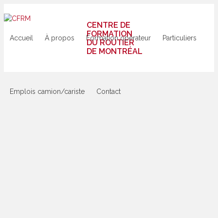
CENTRE DE
FORMATION
Accueil
À propos
Formation opérateur
Particuliers
DU ROUTIER
DE MONTRÉAL
Emplois camion/cariste
Contact
CFRM
>
Offres
d’emploi
>
Sans
catégorie
>
10
Chauffeurs
déménageurs
classe