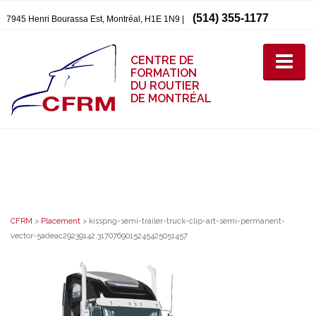
(514) 355-1177
7945 Henri Bourassa Est, Montréal, H1E 1N9 |
CENTRE DE
FORMATION
DU ROUTIER
DE MONTRÉAL
CFRM
>
Placement
>
kisspng-semi-trailer-truck-clip-art-semi-permanent-
vector-5adeac29239142.3170769015245425051457