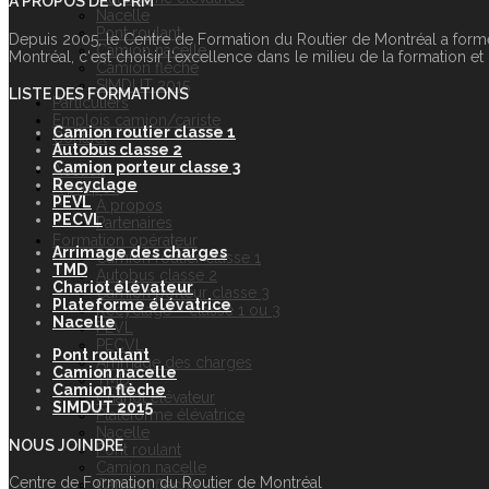
À PROPOS DE CFRM
Nacelle
Pont roulant
Depuis 2005, le Centre de Formation du Routier de Montréal a form
Camion nacelle
Montréal, c‘est choisir l‘excellence dans le milieu de la formation et
Camion flèche
SIMDUT 2015
LISTE DES FORMATIONS
Particuliers
Emplois camion/cariste
Camion routier classe 1
Contact
Autobus classe 2
Camion porteur classe 3
Accueil
Recyclage
À propos
PEVL
À propos
PECVL
Partenaires
Formation opérateur
Arrimage des charges
Camion routier classe 1
TMD
Autobus classe 2
Chariot élévateur
Camion porteur classe 3
Plateforme élévatrice
Recyclage – classe 1 ou 3
Nacelle
PEVL
PECVL
Pont roulant
Arrimage des charges
Camion nacelle
TMD
Camion flèche
Chariot élévateur
SIMDUT 2015
Plateforme élévatrice
Nacelle
NOUS JOINDRE
Pont roulant
Camion nacelle
Centre de Formation du Routier de Montréal
Camion flèche